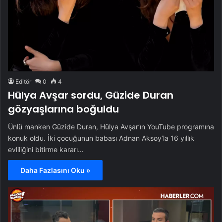
Editör
0
4
Hülya Avşar sordu, Güzide Duran
gözyaşlarına boğuldu
Ünlü manken Güzide Duran, Hülya Avşar’ın YouTube programına
konuk oldu. İki çocuğunun babası Adnan Aksoy’la 16 yıllık
evliliğini bitirme kararı…
Daha Fazlasını Oku »