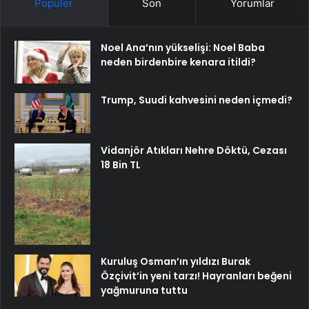
Popüler
Son
Yorumlar
Noel Ana’nın yükselişi: Noel Baba
neden birdenbire kenara itildi?
Trump, Suudi kahvesini neden içmedi?
Vidanjör Atıkları Nehre Döktü, Cezası
18 Bin TL
Kuruluş Osman’ın yıldızı Burak
Özçivit’in yeni tarzı! Hayranları beğeni
yağmuruna tuttu