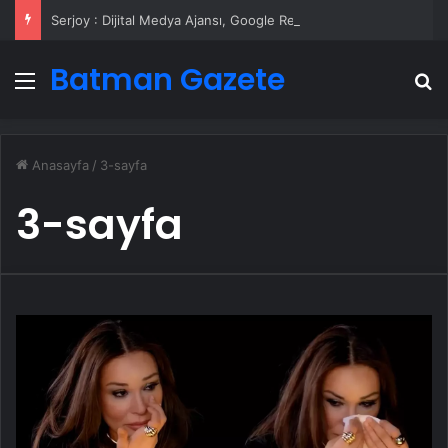
Serjoy : Dijital Medya Ajansı, Google Reklam Ajansı, SEO Ajansı ve Web Tasarım Ajansı
Batman Gazete
Menü
A
Anasayfa
/
3-sayfa
3-sayfa