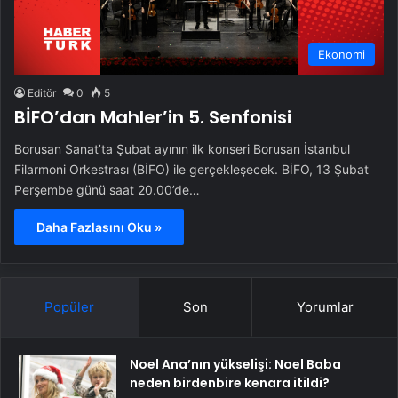
Ekonomi
Editör
0
5
BİFO’dan Mahler’in 5. Senfonisi
Borusan Sanat’ta Şubat ayının ilk konseri Borusan İstanbul
Filarmoni Orkestrası (BİFO) ile gerçekleşecek. BİFO, 13 Şubat
Perşembe günü saat 20.00’de…
Daha Fazlasını Oku »
Popüler
Son
Yorumlar
Noel Ana’nın yükselişi: Noel Baba
neden birdenbire kenara itildi?