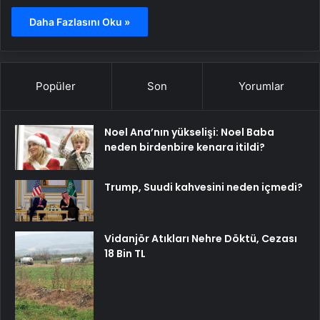
Daha Fazlasını Oku »
Popüler
Son
Yorumlar
Noel Ana’nın yükselişi: Noel Baba
neden birdenbire kenara itildi?
Trump, Suudi kahvesini neden içmedi?
Vidanjör Atıkları Nehre Döktü, Cezası
18 Bin TL