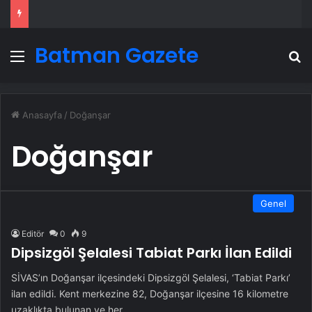
Batman Gazete
Menü
A
Anasayfa
/
Doğanşar
Doğanşar
Genel
Editör
0
9
Dipsizgöl Şelalesi Tabiat Parkı İlan Edildi
SİVAS’ın Doğanşar ilçesindeki Dipsizgöl Şelalesi, ‘Tabiat Parkı’
ilan edildi. Kent merkezine 82, Doğanşar ilçesine 16 kilometre
uzaklıkta bulunan ve her…