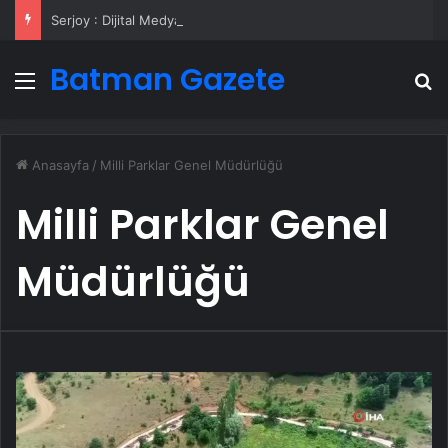
Serjoy : Dijital Medya Ajansı, Google Reklam Ajansı, SEO Ajansı ve Web Tasarım Ajansı
Batman Gazete
Menü
A
Anasayfa
/
Milli Parklar Genel Müdürlüğü
Milli Parklar Genel
Müdürlüğü