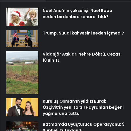
Noel Ana’nın yükselişi: Noel Baba
neden birdenbire kenara itildi?
Trump, Suudi kahvesini neden içmedi?
Vidanjör Atıkları Nehre Döktü, Cezası
18 Bin TL
Kuruluş Osman’ın yıldızı Burak
Özçivit’in yeni tarzı! Hayranları beğeni
yağmuruna tuttu
Batman’da Uyuşturucu Operasyonu: 9
Şüpheli Tutuklandı