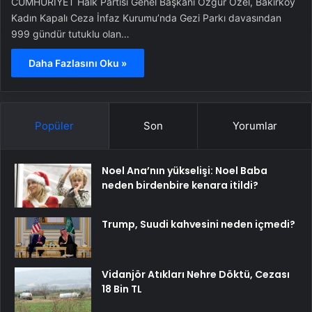
CUMHURİYET Halk Partisi Genel Başkanı Özgür Özel, Bakırköy
Kadın Kapalı Ceza İnfaz Kurumu’nda Gezi Parkı davasından
999 gündür tutuklu olan…
Daha Fazlasını Oku »
Popüler
Son
Yorumlar
Noel Ana’nın yükselişi: Noel Baba
neden birdenbire kenara itildi?
Trump, Suudi kahvesini neden içmedi?
Vidanjör Atıkları Nehre Döktü, Cezası
18 Bin TL