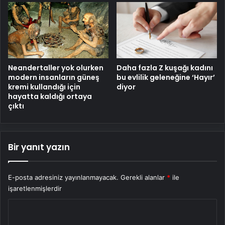
Neandertaller yok olurken
Daha fazla Z kuşağı kadını
modern insanların güneş
bu evlilik geleneğine ‘Hayır’
kremi kullandığı için
diyor
hayatta kaldığı ortaya
çıktı
Bir yanıt yazın
E-posta adresiniz yayınlanmayacak.
Gerekli alanlar
*
ile
işaretlenmişlerdir
Y
o