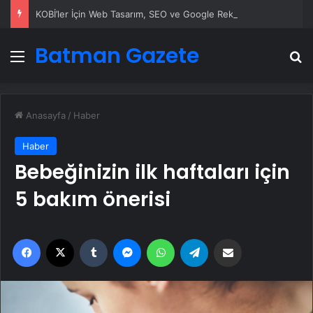
KOBİ’ler İçin Web Tasarım, SEO ve Google Reklam Çalışmalarının Önemi
Batman Gazete
Menü
A
Anasayfa
/
Haber
Haber
Bebeğinizin ilk haftaları için
5 bakım önerisi
Facebook
X
Tumblr
Messenger
WhatsApp
Telegram
Email'den paylaş