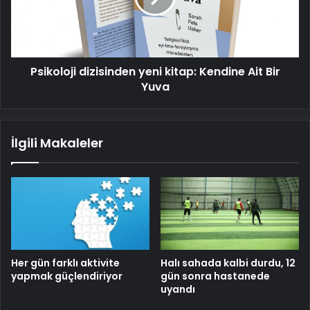
Ait
Bir
Yuva
Psikoloji dizisinden yeni kitap: Kendine Ait Bir
Yuva
İlgili Makaleler
Her gün farklı aktivite
Halı sahada kalbi durdu, 12
yapmak güçlendiriyor
gün sonra hastanede
uyandı