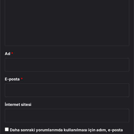
r
u
m
*
Ad
*
E-posta
*
İnternet sitesi
Daha sonraki yorumlarımda kullanılması için adım, e-posta