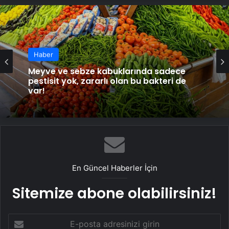
Haber
Meyve ve sebze kabuklarında sadece
pestisit yok, zararlı olan bu bakteri de
var!
En Güncel Haberler İçin
Sitemize abone olabilirsiniz!
E-
posta