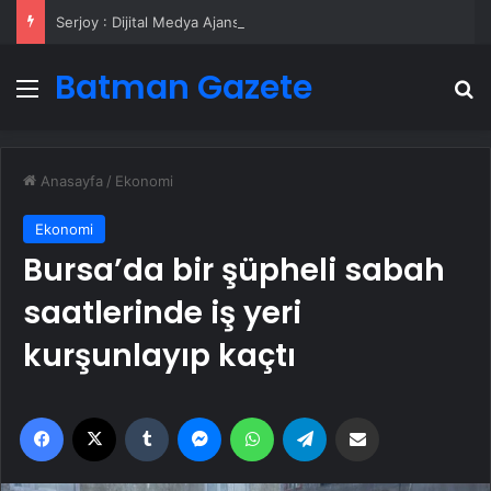
Serjoy : Dijital Medya Ajansı, Google Reklam Ajansı, SEO Ajansı ve Web Tasarım Ajansı
Batman Gazete
Menü
A
Anasayfa
/
Ekonomi
Ekonomi
Bursa’da bir şüpheli sabah
saatlerinde iş yeri
kurşunlayıp kaçtı
Facebook
X
Tumblr
Messenger
WhatsApp
Telegram
Email'den paylaş