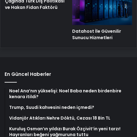
Çağında Türk Dış Politikası
ve Hakan Fidan Faktörü
Datahost İle Güvenilir
Sunucu Hizmetleri
En Güncel Haberler
Noel Ana’nın yükselişi: Noel Baba neden birdenbire
kenara itildi?
Trump, Suudi kahvesini neden içmedi?
Vidanjör Atıkları Nehre Döktü, Cezası 18 Bin TL
Kuruluş Osman’ın yıldızı Burak Özçivit’in yeni tarzı!
Hayranları beğeni yağmuruna tuttu