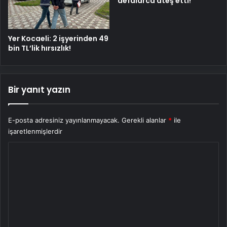
defalarca ateş etti!
Yer Kocaeli: 2 işyerinden 49
bin TL’lik hırsızlık!
Bir yanıt yazın
E-posta adresiniz yayınlanmayacak.
Gerekli alanlar
*
ile
işaretlenmişlerdir
Y
o
r
u
m
*