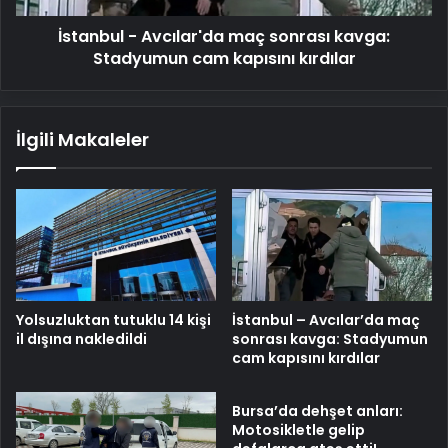
kapısını
İstanbul - Avcılar'da maç sonrası kavga:
kırdılar
Stadyumun cam kapısını kırdılar
İlgili Makaleler
Yolsuzluktan tutuklu 14 kişi
İstanbul – Avcılar’da maç
il dışına nakledildi
sonrası kavga: Stadyumun
cam kapısını kırdılar
Bursa’da dehşet anları:
Motosikletle gelip