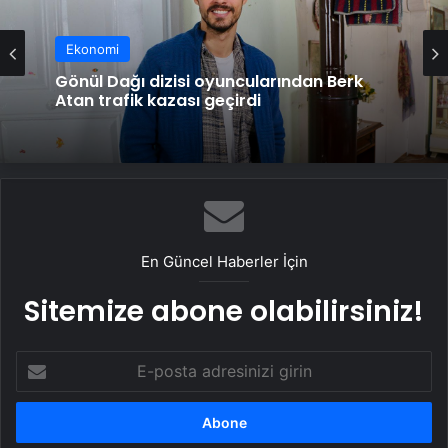
Ekonomi
Gönül Dağı dizisi oyuncularından Berk
Atan trafik kazası geçirdi
En Güncel Haberler İçin
Sitemize abone olabilirsiniz!
E-
posta
adresinizi
girin