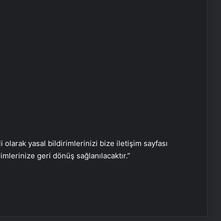
Koyu Renkli Sert Bir Ağaç Türü
Bulmaca Cevabı – Bulmacada Koyu
Renkli Sert Bir Ağaç Türü
Bir Tür Bamya Yemeği Bulmaca
Cevabı – Bulmacada Bir Tür Bamya
Yemeği 5 Harfli Cevap
Balıkesir Üniversitesi’nde
gerçekleştirilen “İlkler” üniversitenin
geleceğini şekillendiriyor
i olarak yasal bildirimlerinizi bize iletişim sayfası
rimlerinize geri dönüş sağlanılacaktır.”
Ustalar çırak bulamıyor
Menemen Nasıl Yazılır? TDK’ye Göre
Doğru Yazılışı Menemen Mi,
Melemen Mi?