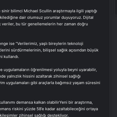
inir bilimci Michael Scullin araştırmayla ilgili yaptığı
etkilediğine dair olumsuz yorumlar duyuyoruz. Dijital
veriler, bu tür genellemelerin her zaman doğru
e ise “Verilerimiz, yaşlı bireylerin teknoloji
tlerini sürdürmelerinin, bilişsel sağlık açısından büyük
i kullandı.
ve uygulamaların öğrenilmesi yoluyla beyni uyarabilir,
 yalnızlık hissini azaltarak zihinsel sağlığı
takvim uygulamaları gibi araçlarla bağımsız yaşam süresini
kullanımı demansa kalkan olabilirYeni bir araştırma,
demans riskini yüzde 58’e kadar azaltabileceğini ortaya
kileşimler zihinsel sağlığı destekliyor.