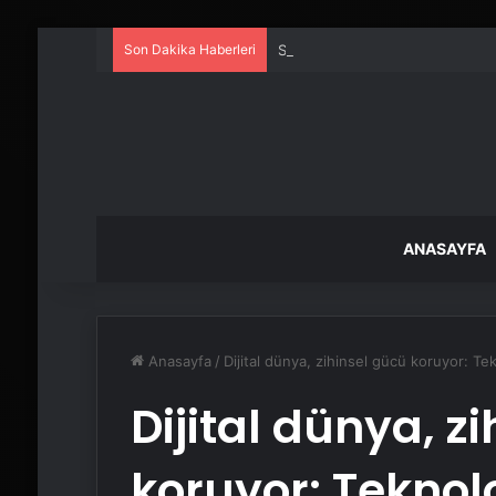
Son Dakika Haberleri
Serjoy : Dijital Medya Ajansı, 
ANASAYFA
Anasayfa
/
Dijital dünya, zihinsel gücü koruyor: Tek
Dijital dünya, z
koruyor: Teknolo