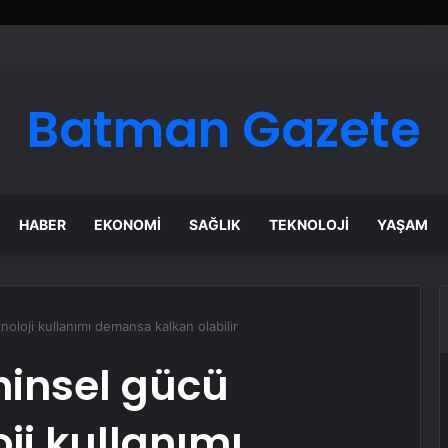
Google Reklam Ajansı, SEO Ajansı ve Web Tasarım Ajansı
Batman Gazete
HABER
EKONOMI
SAĞLIK
TEKNOLOJI
YAŞAM
noloji kullanımı demansa kalkan olabilir
ihinsel gücü
ji kullanımı