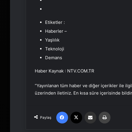
Etiketler :
Haberler –
Yaşlılık
Teknoloji
Demans
Haber Kaynak : NTV.COM.TR
“Yayınlanan tüm haber ve diğer içerikler ile ilgil
üzerinden iletiniz. En kısa süre içerisinde bildi
Facebook
X
Email'den paylaş
Yaz
Paylaş