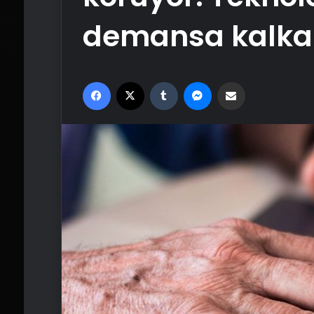
demansa kalkan
Facebook
X
Tumblr
Messenger
Email'den paylaş