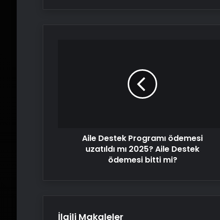
Aile
Destek
Programı
ödemesi
uzatıldı
mı
2025?
Aile
Destek
Aile Destek Programı ödemesi
ödemesi
bitti
uzatıldı mı 2025? Aile Destek
mi?
ödemesi bitti mi?
İlgili Makaleler