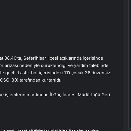
t 08.40’ta, Seferihisar ilçesi açıklarında içerisinde
r arızası nedeniyle sürüklendiği ve yardım talebinde
e geçti. Lastik bot içerisindeki 11’i çocuk 36 düzensiz
CSG-30) tarafından kurtarıldı.
 ve işlemlerinin ardından İl Göç İdaresi Müdürlüğü Geri
KOBİ’ler İçin Web Tasarım, SEO ve
Google Reklam Çalışmalarının
Önemi