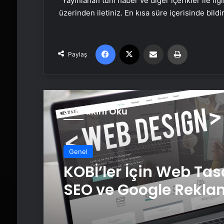
“Yayınlanan tüm haber ve diğer içerikler ile ilgil
üzerinden iletiniz. En kısa süre içerisinde bildi
Facebook
X
Email'den paylaş
Yaz
Paylaş
Sonrakini Oku
Genel
KOBİ’ler İçin Web Tas
SEO ve Google Rekla
Çalışmalarının Önem