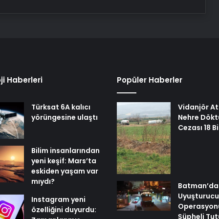
ji Haberleri
Popüler Haberler
Türksat 6A kalıcı
Vidanjör Atı
yörüngesine ulaştı
Nehre Dökt
Cezası 18 Bi
Bilim insanlarından
yeni keşif: Mars’ta
eskiden yaşam var
mıydı?
Batman’da
Uyuşturucu
Instagram yeni
Operasyonu
özelliğini duyurdu:
Şüpheli Tut