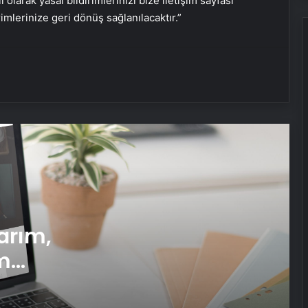
i olarak yasal bildirimlerinizi bize iletişim sayfası
rimlerinize geri dönüş sağlanılacaktır.”
Serjoy : Dijital Medya Ajansı, Google
Reklam Ajansı, SEO Ajansı ve Web
Tasarım Ajansı
UETDS Nedir ? Uetds.com İle Akıllı
Dijital Taşımacılık Yazılımı
Yeni Dünya Düzensizliği Çağında
Türk Dış Politikası ve Hakan Fidan
Faktörü
Datahost İle Güvenilir Sunucu
arım,
Hizmetleri
m
Ankara’da akran zorbalığı! Kız
i
öğrenci hastanelik oldu, soruşturma
başlatıldı