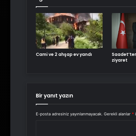
Cami ve 2 ahşap ev yandı
Saadet’ten
ziyaret
Bir yanıt yazın
E-posta adresiniz yayınlanmayacak.
Gerekli alanlar
*
i
Y
o