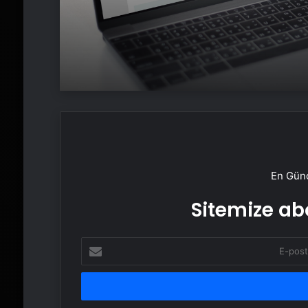
En Günc
Sitemize abo
E-
posta
adresinizi
girin