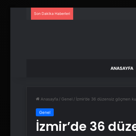
Son Dakika Haberleri
ANASAYFA
Anasayfa
/
Genel
/
İzmir’de 36 düzensiz göçmen kur
Genel
İzmir’de 36 dü