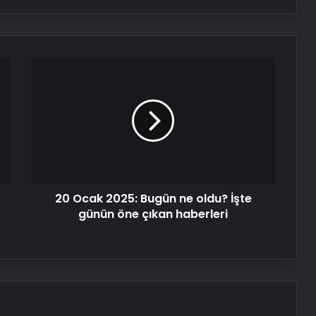
20
Ocak
2025:
Bugün
ne
oldu?
İşte
günün
öne
20 Ocak 2025: Bugün ne oldu? İşte
çıkan
haberleri
günün öne çıkan haberleri