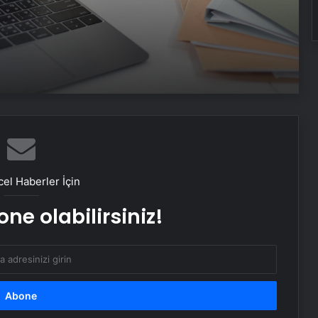
Nesli tükenmekte olan ve koruma
altındaki saz kedisi trafiğe kurban
gitti
Av tüfeğiyle vurulan 18 yaşındaki
genç hayatını kaybetti, 5 gözaltı
Son Dakika! Erdoğan’dan PKK’nın
fesih kararına ilk açıklama
el Haberler İçin
ne olabilirsiniz!
Güzellik merkezi vurgununda intihar:
Borcu ödeyemedi canına kıydı