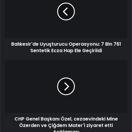
Operasyonu:
7
Bin
761
Sentetik
Ecza
Hap
Balıkesir'de Uyuşturucu Operasyonu: 7 Bin 761
Ele
Geçirildi
Sentetik Ecza Hap Ele Geçirildi
CHP
Genel
Başkanı
Özel,
cezaevindeki
Mine
Özerden
ve
Çiğdem
CHP Genel Başkanı Özel, cezaevindeki Mine
Mater'i
ziyaret
Özerden ve Çiğdem Mater'i ziyaret etti
etti
Açıklaması