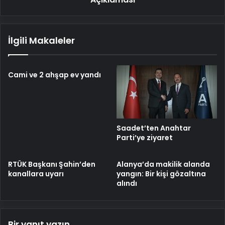
Açıklaması
İlgili Makaleler
Cami ve 2 ahşap ev yandı
Saadet’ten Anahtar
Parti’ye ziyaret
RTÜK Başkanı Şahin’den
Alanya’da makilik alanda
kanallara uyarı
yangın: Bir kişi gözaltına
alındı
Bir yanıt yazın