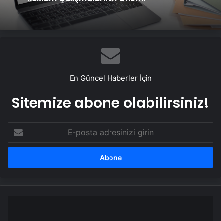
En Güncel Haberler İçin
Sitemize abone olabilirsiniz!
E-
posta
adresinizi
girin
Balıkesir'de
Uyuşturucu