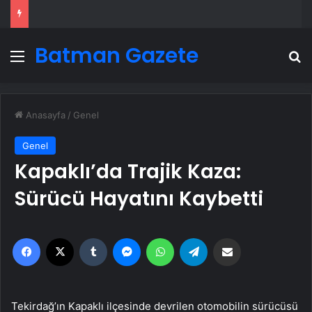
Batman Gazete
Menü
A
Anasayfa
/
Genel
Genel
Kapaklı’da Trajik Kaza:
Sürücü Hayatını Kaybetti
Facebook
X
Tumblr
Messenger
WhatsApp
Telegram
Email'den paylaş
Tekirdağ’ın Kapaklı ilçesinde devrilen otomobilin sürücüsü