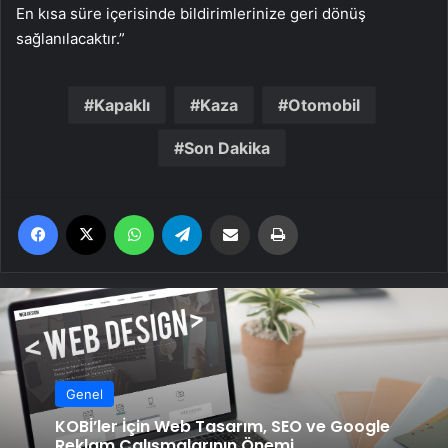
En kısa süre içerisinde bildirimlerinize geri dönüş
sağlanılacaktır.”
Kapaklı
Kaza
Otomobil
Son Dakika
Facebook
X
WhatsApp
Telegram
Email'den paylaş
Yaz
Genel
KOBİ’ler İçin Web Tasarım, SEO ve Google
Reklam Çalışmalarının Önemi