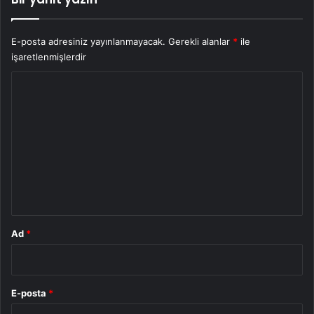
E-posta adresiniz yayınlanmayacak.
Gerekli alanlar
*
ile
işaretlenmişlerdir
Y
o
r
u
m
*
Ad
*
E-posta
*