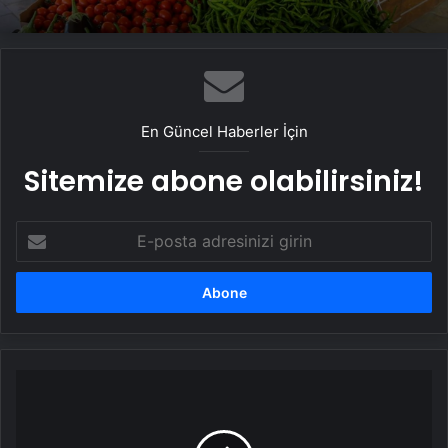
En Güncel Haberler İçin
Sitemize abone olabilirsiniz!
E-
posta
adresinizi
girin
Eker
Takımı
Bacardi
Kupası'nda