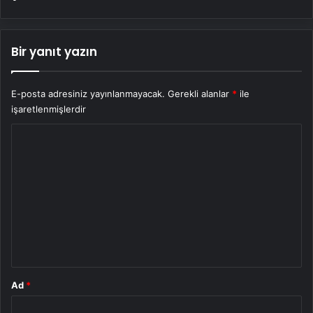
Bir yanıt yazın
E-posta adresiniz yayınlanmayacak.
Gerekli alanlar
*
ile
işaretlenmişlerdir
Y
o
r
u
m
*
Ad
*