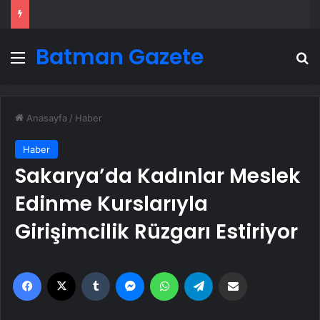
Batman Gazete
Menü
A
Anasayfa
/
Haber
Haber
Sakarya’da Kadınlar Meslek
Edinme Kurslarıyla
Girişimcilik Rüzgarı Estiriyor
Facebook
X
Tumblr
Messenger
WhatsApp
Telegram
Email'den paylaş