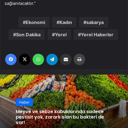
sağlanılacaktır.”
Ekonomi
Kadın
sakarya
Son Dakika
Yerel
Yerel Haberler
Facebook
X
WhatsApp
Telegram
Email'den paylaş
Yaz
Haber
Meyve ve sebze kabuklarında sadece
pestisit yok, zararlı olan bu bakteri de
var!