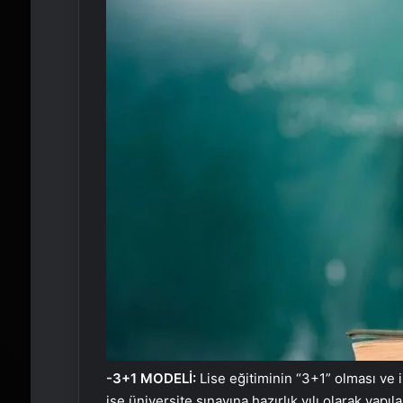
-3+1 MODELİ:
Lise eğitiminin “3+1” olması ve i
ise üniversite sınavına hazırlık yılı olarak yapı