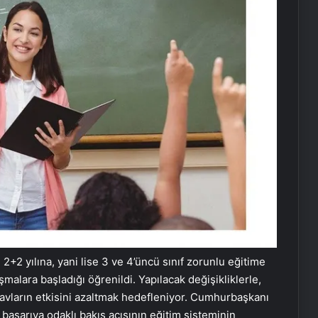
2+2 yılına, yani lise 3 ve 4’üncü sınıf zorunlu eğitime
malara başladığı öğrenildi. Yapılacak değişikliklerle,
navların etkisini azaltmak hedefleniyor. Cumhurbaşkanı
başarıya odaklı bakış açısının eğitim sisteminin