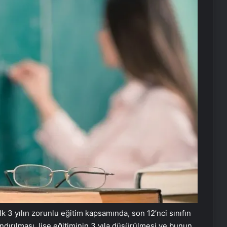
lk 3 yılın zorunlu eğitim kapsamında, son 12’nci sınıfın
landırılması, lise eğitiminin 3 yıla düşürülmesi ve bunun