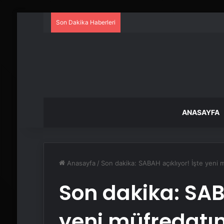
Son Dakika Haberleri
ANASAYFA
Anasayfa
/
Son dakika: SABAH açıklıyor! İşte yeni 
Son dakika: SABA
yeni müfredatın 