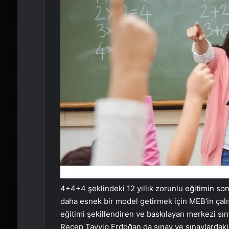
4+4+4 şeklindeki 12 yıllık zorunlu eğitimin son 
daha esnek bir model getirmek için MEB’in çalış
eğitimi şekillendiren ve baskılayan merkezi sı
Recep Tayyip Erdoğan da sınav ve sınavlardaki 