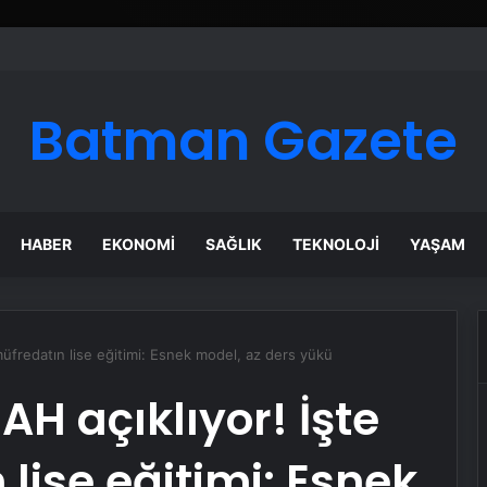
Batman Gazete
HABER
EKONOMI
SAĞLIK
TEKNOLOJI
YAŞAM
müfredatın lise eğitimi: Esnek model, az ders yükü
H açıklıyor! İşte
lise eğitimi: Esnek