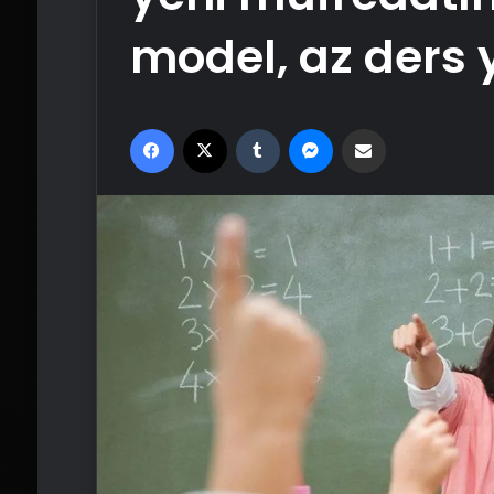
model, az ders
Facebook
X
Tumblr
Messenger
Email'den paylaş