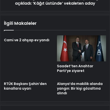
aday
açıkladı: ‘Kâğıt üstünde’ vekaleten aday
İlgili Makaleler
Cami ve 2 ahşap ev yandı
Saadet’ten Anahtar
Parti’ye ziyaret
RTÜK Başkanı Şahin’den
Alanya’da makilik alanda
kanallara uyarı
yangın: Bir kişi gözaltına
alındı