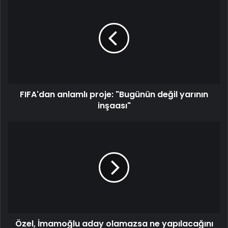
anlamlı
proje:
"Bugünün
değil
yarının
inşaası"
FIFA'dan anlamlı proje: "Bugünün değil yarının
inşaası"
Özel,
İmamoğlu
aday
olamazsa
ne
yapılacağını
açıkladı:
‘Kâğıt
üstünde’
Özel, İmamoğlu aday olamazsa ne yapılacağını
vekaleten