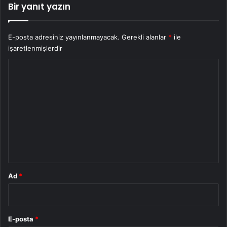
Bir yanıt yazın
E-posta adresiniz yayınlanmayacak.
Gerekli alanlar
*
ile
işaretlenmişlerdir
Y
o
r
u
m
*
Ad
*
E-posta
*