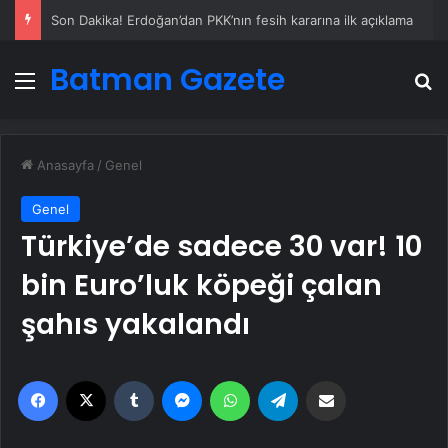
Güzellik merkezi vurgununda intihar: Borcu ödeyemedi canına kıydı
Batman Gazete
Menü
A
Anasayfa
/
Genel
Genel
Türkiye’de sadece 30 var! 10
bin Euro’luk köpeği çalan
şahıs yakalandı
Facebook
X
Tumblr
Messenger
WhatsApp
Telegram
Email'den paylaş