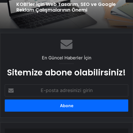
KOBİ’ler İçin Web Tasarım, SEO ve Google
Reklam Çalışmalarının Önemi
En Güncel Haberler İçin
Sitemize abone olabilirsiniz!
E-
posta
adresinizi
girin
FIFA'dan