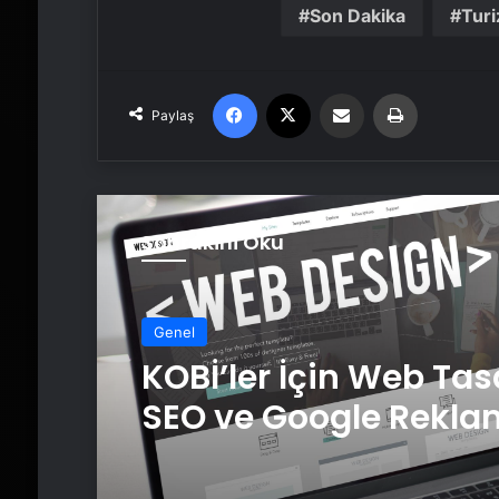
Son Dakika
Tur
Facebook
X
Email'den paylaş
Yaz
Paylaş
Sonrakini Oku
Genel
KOBİ’ler İçin Web Tas
SEO ve Google Rekla
Çalışmalarının Önem