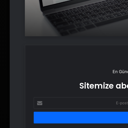
En Günc
Sitemize abo
E-
posta
adresinizi
girin