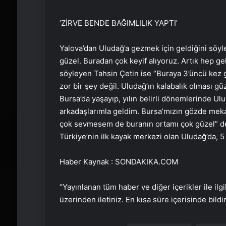
‘ZİRVE BENDE BAĞIMLILIK YAPTI’
Yalova’dan Uludağ’a gezmek için geldiğini söyl
güzel. Buradan çok keyif alıyoruz. Artık hep ge
söyleyen Tahsin Çetin ise “Buraya 3’üncü kez g
zor bir şey değil. Uludağ’ın kalabalık olması gü
Bursa’da yaşayıp, yılın belirli dönemlerinde Ul
arkadaşlarımla geldim. Bursa’mızın gözde meka
çok sevmesem de buranın ortamı çok güzel” dedi
Türkiye’nin ilk kayak merkezi olan Uludağ’da, 5
Haber Kaynak : SONDAKIKA.COM
“Yayınlanan tüm haber ve diğer içerikler ile ilgil
üzerinden iletiniz. En kısa süre içerisinde bildi