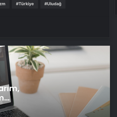
izm
Türkiye
Uludağ
Serjoy : Dijital Medya Ajansı, Google
Reklam Ajansı, SEO Ajansı ve Web
Tasarım Ajansı
UETDS Nedir ? Uetds.com İle Akıllı
Dijital Taşımacılık Yazılımı
Yeni Dünya Düzensizliği Çağında
Türk Dış Politikası ve Hakan Fidan
Faktörü
Datahost İle Güvenilir Sunucu
arım,
Hizmetleri
m
Ankara’da akran zorbalığı! Kız
i
öğrenci hastanelik oldu, soruşturma
başlatıldı