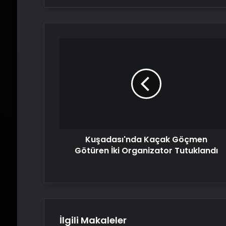
Kuşadası'nda
Kaçak
Göçmen
Götüren
İki
Organizator
Tutuklandı
Kuşadası'nda Kaçak Göçmen
Götüren İki Organizator Tutuklandı
İlgili Makaleler