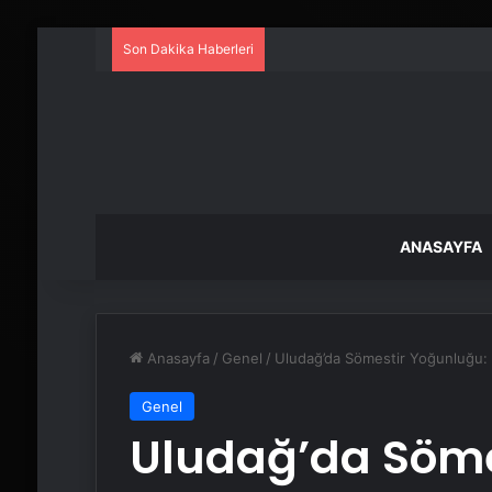
Son Dakika Haberleri
ANASAYFA
Anasayfa
/
Genel
/
Uludağ’da Sömestir Yoğunluğu: T
Genel
Uludağ’da Söme