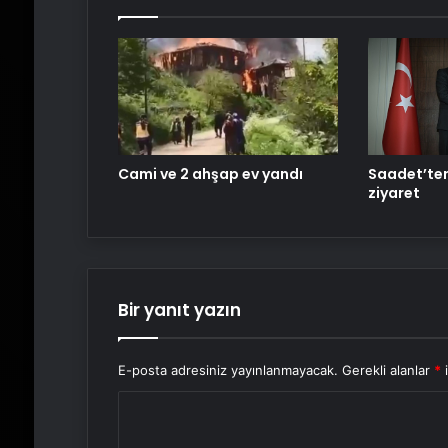
Cami ve 2 ahşap ev yandı
Saadet’ten
ziyaret
Bir yanıt yazın
E-posta adresiniz yayınlanmayacak.
Gerekli alanlar
*
i
Y
o