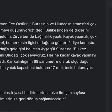
eyen Ece Öztürk, ” Bursa’nın ve Uludağ’ın atmosferi çok
lmeyi düşünüyoruz” dedi. Balıkesir’den geldiklerini
eldim. Zirve bende bağımlılık yaptı. Kayak yapmak, çok
zel, bu herkesin ilgisi olduğunu gösterir” diye konuştu.
udağ’a geldiğini belirten Ayşegül Sürer de “Bu kez
nı Uludağ’ı çok seviyoruz. Her ne kadar kayak yapmayı
. Kar kalınlığının 68 santimetre olarak ölçüldüğü,
 bin yatak kapasitesi bulunan 17 otel, tesis bulunuyor.
i olarak yasal bildirimlerinizi bize iletişim sayfası
rimlerinize geri dönüş sağlanılacaktır.”
KOBİ’ler İçin Web Tasarım, SEO ve
Google Reklam Çalışmalarının
Önemi