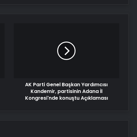
AK
Parti
Genel
Başkan
Yardımcısı
Kandemir,
partisinin
Adana
İl
AK Parti Genel Başkan Yardımcısı
Kongresi'nde
konuştu
Kandemir, partisinin Adana İl
Açıklaması
Kongresi'nde konuştu Açıklaması