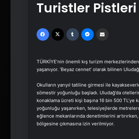
Turistler Pistle
Facebook
X
Tumblr
Messenger
Email'den paylaş
TÜRKİYE’nin önemli kış turizm merkezlerinden 
yaşanıyor. ‘Beyaz cennet’ olarak bilinen Uludağ’d
Okulların yarıyıl tatiline girmesi ile kayaksever
sömestir yoğunluğu başladı. Uludağ’da otelle
konaklama ücreti kişi başına 16 bin 500 TL’ye ka
yoğunluğu yaşanırken, telesiyejlerde metrelerce 
eğlence mekanlarında denetimlerini artırırken, k
bölgesine çıkmasına izin verilmiyor.