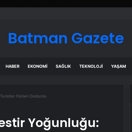
Batman Gazete
HABER
EKONOMI
SAĞLIK
TEKNOLOJI
YAŞAM
uristler Pistleri Doldurdu
stir Yoğunluğu: