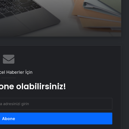
Nesli tükenmekte olan ve koruma
altındaki saz kedisi trafiğe kurban
gitti
Av tüfeğiyle vurulan 18 yaşındaki
genç hayatını kaybetti, 5 gözaltı
Son Dakika! Erdoğan’dan PKK’nın
fesih kararına ilk açıklama
el Haberler İçin
ne olabilirsiniz!
Güzellik merkezi vurgununda intihar:
Borcu ödeyemedi canına kıydı