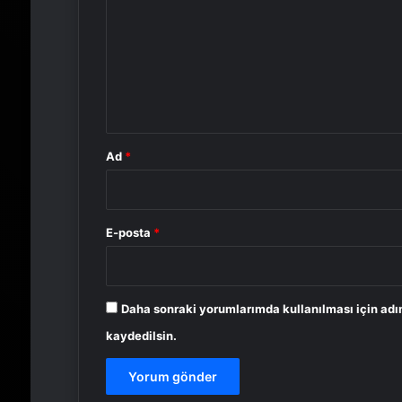
r
u
m
*
Ad
*
E-posta
*
Daha sonraki yorumlarımda kullanılması için adı
kaydedilsin.