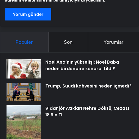
adresim ve site adresim bu tarayıcıya kaydedilsin.
Popüler
Son
Yorumlar
Noel Ana’nın yükselişi: Noel Baba
neden birdenbire kenara itildi?
Trump, Suudi kahvesini neden içmedi?
Vidanjör Atıkları Nehre Döktü, Cezası
18 Bin TL