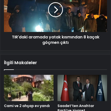
kısmından
8
kaçak
göçmen
çıktı
TIR'daki aramada yatak kısmından 8 kaçak
göçmen çıktı
İlgili Makaleler
Cami ve 2 ahşap ev yandı
Saadet’ten Anahtar
Parti’ye ziyaret