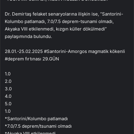
Dr. Demirtaş felaket senaryolarına ilişkin ise, “Santorini-
Kolumbo patlamadı, 7.0/7.5 deprem-tsunami olmadı,
Akyaka VIII etkilenmedi, kızgın küller dökülmedi”
paylaşımında bulundu.
28.01.-25.02.2025 #Santorini-Amorgos magmatik kökenli
#deprem fırtınası 29.GÜN
1.0
2.0
3.0
4.0
5.0
1.0
*Santorini/Kolumbo patlamadı
*7.0/7.5 deprem/tsunami olmadı
*Akyaka VIII etkilenmedi