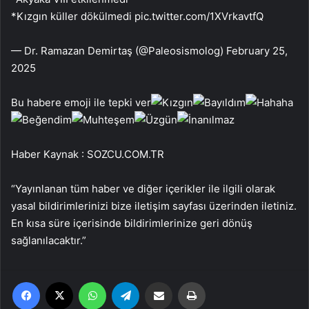
*Kızgın küller dökülmedi pic.twitter.com/1XVrkavtfQ
— Dr. Ramazan Demirtaş (@Paleosismolog) February 25,
2025
Bu habere emoji ile tepki ver
Haber Kaynak : SOZCU.COM.TR
“Yayınlanan tüm haber ve diğer içerikler ile ilgili olarak
yasal bildirimlerinizi bize iletişim sayfası üzerinden iletiniz.
En kısa süre içerisinde bildirimlerinize geri dönüş
sağlanılacaktır.”
Facebook
X
WhatsApp
Telegram
Email'den paylaş
Yaz