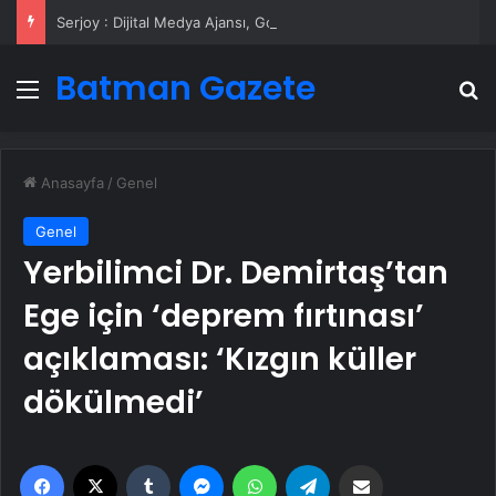
Serjoy : Dijital Medya Ajansı, Google Reklam Ajansı, SEO Ajansı ve Web Tasarım Ajansı
Batman Gazete
Menü
A
Anasayfa
/
Genel
Genel
Yerbilimci Dr. Demirtaş’tan
Ege için ‘deprem fırtınası’
açıklaması: ‘Kızgın küller
dökülmedi’
Facebook
X
Tumblr
Messenger
WhatsApp
Telegram
Email'den paylaş