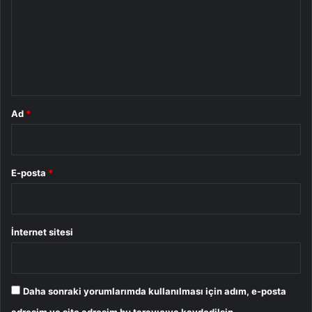
r
u
m
*
Ad
*
E-posta
*
İnternet sitesi
Daha sonraki yorumlarımda kullanılması için adım, e-posta