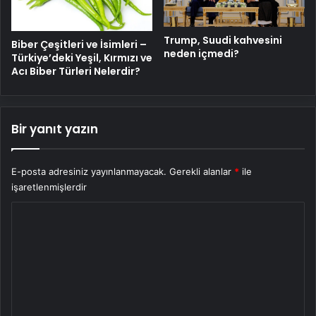
Trump, Suudi kahvesini
Biber Çeşitleri ve İsimleri –
neden içmedi?
Türkiye’deki Yeşil, Kırmızı ve
Acı Biber Türleri Nelerdir?
Bir yanıt yazın
E-posta adresiniz yayınlanmayacak.
Gerekli alanlar
*
ile
işaretlenmişlerdir
Y
o
r
u
m