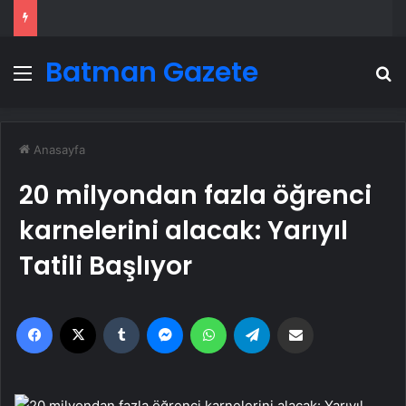
Batman Gazete
Menü
A
Anasayfa
20 milyondan fazla öğrenci
karnelerini alacak: Yarıyıl
Tatili Başlıyor
Facebook
X
Tumblr
Messenger
WhatsApp
Telegram
Email'den paylaş