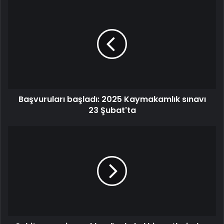
Başvuruları
başladı:
2025
Kaymakamlık
sınavı
23
Şubat'ta
Başvuruları başladı: 2025 Kaymakamlık sınavı
23 Şubat'ta
Şehit
ve
gazi
çocukları
özel
okul
hizmetlerinden
ücretsiz
yararlanacak