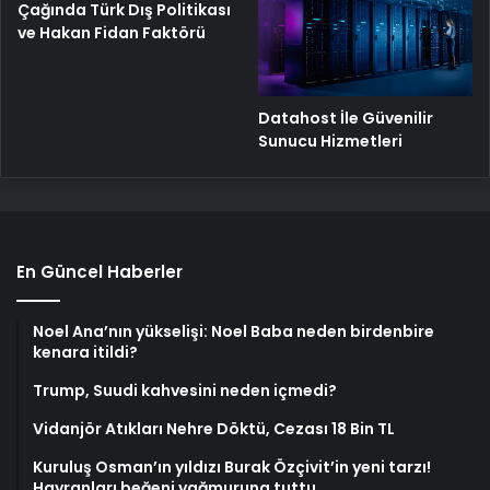
Çağında Türk Dış Politikası
ve Hakan Fidan Faktörü
Datahost İle Güvenilir
Sunucu Hizmetleri
En Güncel Haberler
Noel Ana’nın yükselişi: Noel Baba neden birdenbire
kenara itildi?
Trump, Suudi kahvesini neden içmedi?
Vidanjör Atıkları Nehre Döktü, Cezası 18 Bin TL
Kuruluş Osman’ın yıldızı Burak Özçivit’in yeni tarzı!
Hayranları beğeni yağmuruna tuttu