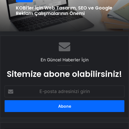
KOBİ’ler İçin Web Tasarım, SEO ve Google
Reklam Çalışmalarının Önemi
En Güncel Haberler İçin
Sitemize abone olabilirsiniz!
E-
posta
adresinizi
girin