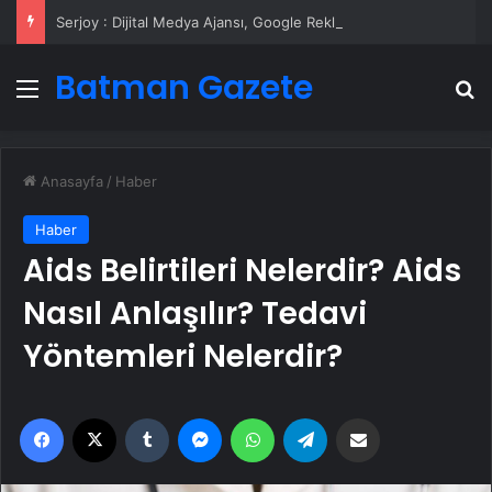
Serjoy : Dijital Medya Ajansı, Google Reklam Ajansı, SEO Ajansı ve Web Tasarım Ajansı
Batman Gazete
Menü
A
Anasayfa
/
Haber
Haber
Aids Belirtileri Nelerdir? Aids
Nasıl Anlaşılır? Tedavi
Yöntemleri Nelerdir?
Facebook
X
Tumblr
Messenger
WhatsApp
Telegram
Email'den paylaş