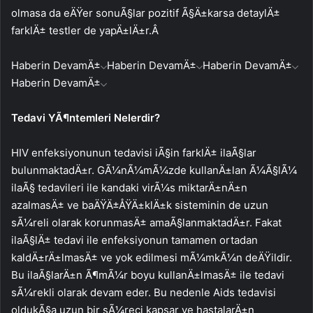
olmasa da eÄŸer sonuÃ§lar pozitif Ã§Ä±karsa detaylÄ±
farklÄ± testler de yapÄ±lÄ±r.Â
Haberin DevamÄ±
Haberin DevamÄ±
Haberin DevamÄ±
Haberin DevamÄ±
Tedavi YÃ¶ntemleri Nelerdir?
HIV enfeksiyonunun tedavisi iÃ§in farklÄ± ilaÃ§lar
bulunmaktadÄ±r. GÃ¼nÃ¼mÃ¼zde kullanÄ±lan Ã¼Ã§lÃ¼
ilaÃ§ tedavileri ile kandaki virÃ¼s miktarÄ±nÄ±n
azalmasÄ± ve baÄŸÄ±ÅŸÄ±klÄ±k sisteminin de uzun
sÃ¼reli olarak korunmasÄ± amaÃ§lanmaktadÄ±r. Fakat
ilaÃ§lÄ± tedavi ile enfeksiyonun tamamen ortadan
kaldÄ±rÄ±lmasÄ± ve yok edilmesi mÃ¼mkÃ¼n deÄŸildir.
Bu ilaÃ§larÄ±n Ã¶mÃ¼r boyu kullanÄ±lmasÄ± ile tedavi
sÃ¼rekli olarak devam eder. Bu nedenle Aids tedavisi
oldukÃ§a uzun bir sÃ¼reci kapsar ve hastalarÄ±n