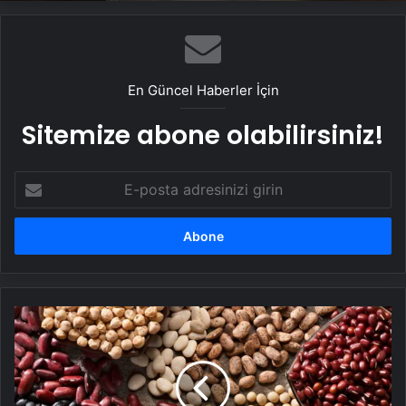
En Güncel Haberler İçin
Sitemize abone olabilirsiniz!
E-
posta
adresinizi
girin
Akdeniz
diyetinin
yerini
Doğu
Afrika