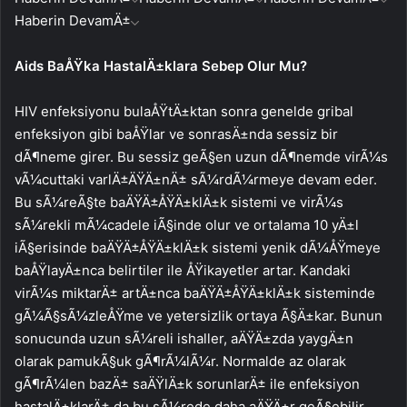
Haberin DevamÄ±
Aids BaÅŸka HastalÄ±klara Sebep Olur Mu?
HIV enfeksiyonu bulaÅŸtÄ±ktan sonra genelde gribal
enfeksiyon gibi baÅŸlar ve sonrasÄ±nda sessiz bir
dÃ¶neme girer. Bu sessiz geÃ§en uzun dÃ¶nemde virÃ¼s
vÃ¼cuttaki varlÄ±ÄŸÄ±nÄ± sÃ¼rdÃ¼rmeye devam eder.
Bu sÃ¼reÃ§te baÄŸÄ±ÅŸÄ±klÄ±k sistemi ve virÃ¼s
sÃ¼rekli mÃ¼cadele iÃ§inde olur ve ortalama 10 yÄ±l
iÃ§erisinde baÄŸÄ±ÅŸÄ±klÄ±k sistemi yenik dÃ¼ÅŸmeye
baÅŸlayÄ±nca belirtiler ile ÅŸikayetler artar. Kandaki
virÃ¼s miktarÄ± artÄ±nca baÄŸÄ±ÅŸÄ±klÄ±k sisteminde
gÃ¼Ã§sÃ¼zleÅŸme ve yetersizlik ortaya Ã§Ä±kar. Bunun
sonucunda uzun sÃ¼reli ishaller, aÄŸÄ±zda yaygÄ±n
olarak pamukÃ§uk gÃ¶rÃ¼lÃ¼r. Normalde az olarak
gÃ¶rÃ¼len bazÄ± saÄŸlÄ±k sorunlarÄ± ile enfeksiyon
hastalÄ±klarÄ± da bu sÃ¼rede daha aÄŸÄ±r geÃ§ebilir.