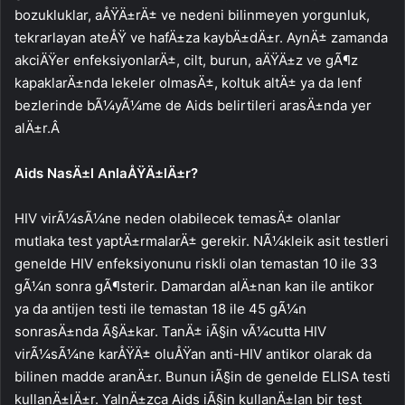
bozukluklar, aÅŸÄ±rÄ± ve nedeni bilinmeyen yorgunluk,
tekrarlayan ateÅŸ ve hafÄ±za kaybÄ±dÄ±r. AynÄ± zamanda
akciÄŸer enfeksiyonlarÄ±, cilt, burun, aÄŸÄ±z ve gÃ¶z
kapaklarÄ±nda lekeler olmasÄ±, koltuk altÄ± ya da lenf
bezlerinde bÃ¼yÃ¼me de Aids belirtileri arasÄ±nda yer
alÄ±r.Â
Aids NasÄ±l AnlaÅŸÄ±lÄ±r?
HIV virÃ¼sÃ¼ne neden olabilecek temasÄ± olanlar
mutlaka test yaptÄ±rmalarÄ± gerekir. NÃ¼kleik asit testleri
genelde HIV enfeksiyonunu riskli olan temastan 10 ile 33
gÃ¼n sonra gÃ¶sterir. Damardan alÄ±nan kan ile antikor
ya da antijen testi ile temastan 18 ile 45 gÃ¼n
sonrasÄ±nda Ã§Ä±kar. TanÄ± iÃ§in vÃ¼cutta HIV
virÃ¼sÃ¼ne karÅŸÄ± oluÅŸan anti-HIV antikor olarak da
bilinen madde aranÄ±r. Bunun iÃ§in de genelde ELISA testi
kullanÄ±lÄ±r. YalnÄ±zca Aids iÃ§in kullanÄ±lan bir test