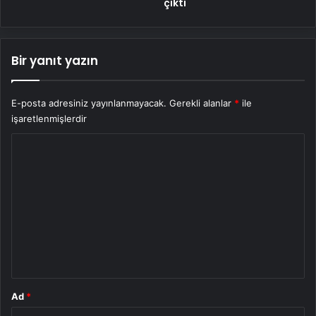
çıktı
Bir yanıt yazın
E-posta adresiniz yayınlanmayacak.
Gerekli alanlar
*
ile
işaretlenmişlerdir
Y
o
r
u
m
*
Ad
*