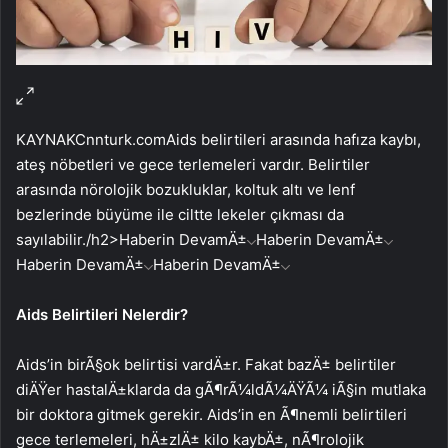
KAYNAK
Cnnturk.com
Aids belirtileri arasında hafıza kaybı,
ateş nöbetleri ve gece terlemeleri vardır. Belirtiler
arasında nörolojik bozukluklar, koltuk altı ve lenf
bezlerinde büyüme ile ciltte lekeler çıkması da
sayılabilir./h2>
Haberin DevamÄ±
Haberin DevamÄ±
Haberin DevamÄ±
Haberin DevamÄ±
Aids Belirtileri Nelerdir?
Aids’in birÃ§ok belirtisi vardÄ±r. Fakat bazÄ± belirtiler
diÄŸer hastalÄ±klarda da gÃ¶rÃ¼ldÃ¼ÄŸÃ¼ iÃ§in mutlaka
bir doktora gitmek gerekir. Aids’in en Ã¶nemli belirtileri
gece terlemeleri, hÄ±zlÄ± kilo kaybÄ±, nÃ¶rolojik