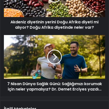
diyeti
mi
alıyor?
Doğu
Akdeniz diyetinin yerini Doğu Afrika diyeti mi
Afrika
diyetinde
alıyor? Doğu Afrika diyetinde neler var?
neler
var?
7
Nisan
Dünya
Sağlık
Günü:
Sağlığımızı
korumak
için
neler
7 Nisan Dünya Sağlık Günü: Sağlığımızı korumak
yapmalıyız?
Dr.
için neler yapmalıyız? Dr. Demet Erciyes yazdı...
Demet
Erciyes
yazdı...
İlgili Makaleler