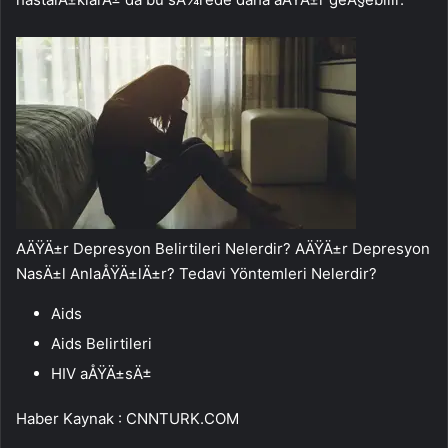
AÄŸÄ±r Depresyon Belirtileri Nelerdir? AÄŸÄ±r Depresyon
NasÄ±l AnlaÅŸÄ±lÄ±r? Tedavi Yöntemleri Nelerdir?
Aids
Aids Belirtileri
HIV aÅŸÄ±sÄ±
Haber Kaynak : CNNTURK.COM