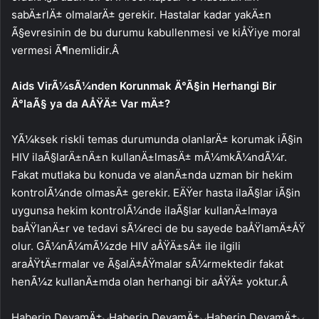
sabÄ±rlÄ± olmalarÄ± gerekir. Hastalar kadar yakÄ±n
Ã§evresinin de bu durumu kabullenmesi ve kiÅŸiye moral
vermesi Ã¶nemlidir.Â
Aids VirÃ¼sÃ¼nden Korunmak Ä°Ã§in Herhangi Bir
Ä°laÃ§ ya da AÅŸÄ± Var mÄ±?
YÃ¼ksek riskli temas durumunda olanlarÄ± korumak iÃ§in
HIV ilaÃ§larÄ±nÄ±n kullanÄ±lmasÄ± mÃ¼mkÃ¼ndÃ¼r.
Fakat mutlaka bu konuda ve alanÄ±nda uzman bir hekim
kontrolÃ¼nde olmasÄ± gerekir. EÄŸer hasta ilaÃ§lar iÃ§in
uygunsa hekim kontrolÃ¼nde ilaÃ§lar kullanÄ±lmaya
baÅŸlanÄ±r ve tedavi sÃ¼reci de bu sayede baÅŸlamÄ±ÅŸ
olur. GÃ¼nÃ¼mÃ¼zde HIV aÅŸÄ±sÄ± ile ilgili
araÅŸtÄ±rmalar ve Ã§alÄ±ÅŸmalar sÃ¼rmektedir fakat
henÃ¼z kullanÄ±mda olan herhangi bir aÅŸÄ± yoktur.Â
Haberin DevamÄ±
Haberin DevamÄ±
Haberin DevamÄ±