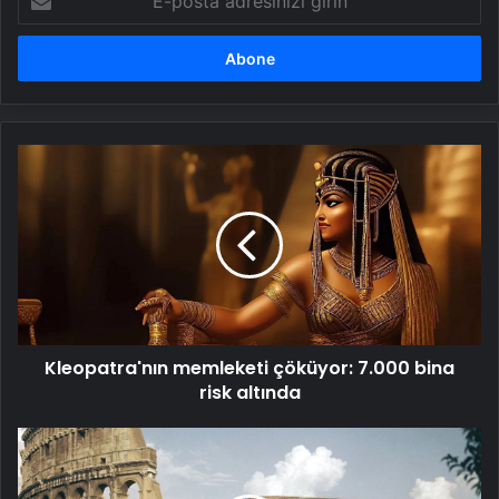
posta
adresinizi
girin
Kleopatra'nın
memleketi
çöküyor:
7.000
bina
risk
altında
Kleopatra'nın memleketi çöküyor: 7.000 bina
risk altında
Roma’daki
‘Göbeklitepe:
Kutsal