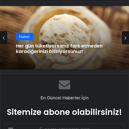
Haber
Her gün tüketiyorsanız fark etmeden
karaciğerinizi bitiriyorsunuz!
En Güncel Haberler İçin
Sitemize abone olabilirsiniz!
E-