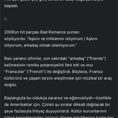
başladı.
2009’un hit parçası Bad Romance şunları
söylüyordu: “Aşkını ve intikamını istiyorum / Aşkını
istiyorum, arkadaş olmak istemiyorum.”
Bazı yaratıcı zihinler, son satırdaki “arkadaş” (“friends”)
kelimesinin remiks potansiyelini fark etti ve onu
“Fransızlar” (“French”) ile değiştirdi. Böylece, Fransız
kültürünü ve yaşam tarzını eleştirmek için müzikal bir araç
doğdu.
Başlangıçta bu oldukça zararsız ve eğlenceliydi—özellikle
de Amerikalılar için. Çünkü şu sıralar dikkati dağıtacak bir
şeye fazlasıyla ihtiyaç duyuyorlardı. Kültür kurumlarının
bütçe kesintilerinden üçüncü dönem tehditlerine kadar her