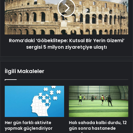
Bir
Yerin
Gizemi’
sergisi
5
milyon
Roma’daki ‘Göbeklitepe: Kutsal Bir Yerin Gizemi’
ziyaretçiye
ulaştı
sergisi 5 milyon ziyaretçiye ulaştı
İlgili Makaleler
Her gün farklı aktivite
Halı sahada kalbi durdu, 12
yapmak güçlendiriyor
gün sonra hastanede