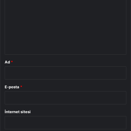
o
r
u
m
*
Ad
*
E-posta
*
İnternet sitesi