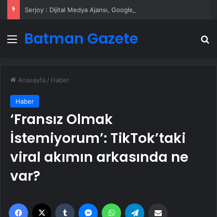
Serjoy : Dijital Medya Ajansı, Google Reklam Ajansı, SEO Ajansı ve Web Tasarım Ajansı
Batman Gazete
Menü
A
Anasayfa
/
Haber
Haber
‘Fransız Olmak
İstemiyorum’: TikTok’taki
viral akımın arkasında ne
var?
Facebook
X
Tumblr
Messenger
WhatsApp
Telegram
Email'den paylaş