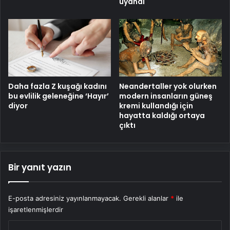
uyandı
Daha fazla Z kuşağı kadını
Neandertaller yok olurken
bu evlilik geleneğine ‘Hayır’
modern insanların güneş
diyor
kremi kullandığı için
hayatta kaldığı ortaya
çıktı
Bir yanıt yazın
E-posta adresiniz yayınlanmayacak.
Gerekli alanlar
*
ile
işaretlenmişlerdir
Y