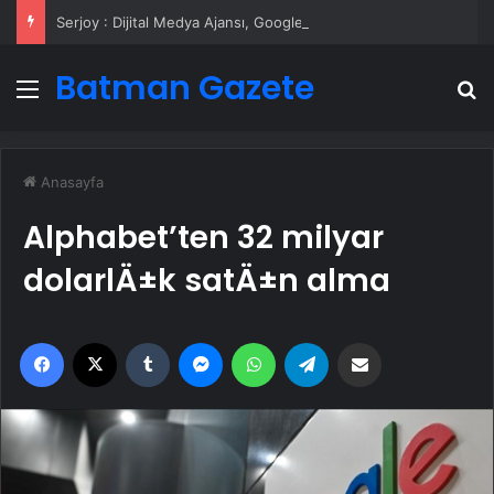
Serjoy : Dijital Medya Ajansı, Google Reklam Ajansı, SEO Ajansı ve Web Tasarım Ajansı
Batman Gazete
Menü
A
Anasayfa
Alphabet’ten 32 milyar
dolarlÄ±k satÄ±n alma
Facebook
X
Tumblr
Messenger
WhatsApp
Telegram
Email'den paylaş