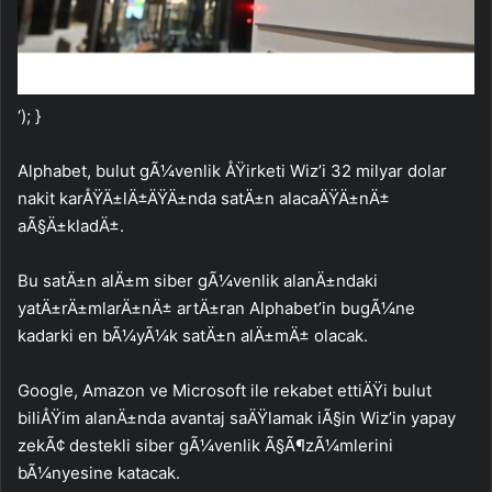
‘); }
Alphabet, bulut gÃ¼venlik ÅŸirketi Wiz’i 32 milyar dolar
nakit karÅŸÄ±lÄ±ÄŸÄ±nda satÄ±n alacaÄŸÄ±nÄ±
aÃ§Ä±kladÄ±.
Bu satÄ±n alÄ±m siber gÃ¼venlik alanÄ±ndaki
yatÄ±rÄ±mlarÄ±nÄ± artÄ±ran Alphabet’in bugÃ¼ne
kadarki en bÃ¼yÃ¼k satÄ±n alÄ±mÄ± olacak.
Google, Amazon ve Microsoft ile rekabet ettiÄŸi bulut
biliÅŸim alanÄ±nda avantaj saÄŸlamak iÃ§in Wiz’in yapay
zekÃ¢ destekli siber gÃ¼venlik Ã§Ã¶zÃ¼mlerini
bÃ¼nyesine katacak.