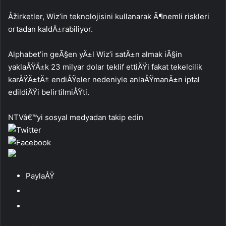
Åžirketler, Wiz’in teknolojisini kullanarak Ã¶nemli riskleri
ortadan kaldÄ±rabiliyor.
Alphabet’in geÃ§en yÄ±l Wiz’i satÄ±n almak iÃ§in
yaklaÅŸÄ±k 23 milyar dolar teklif ettiÄŸi fakat tekelcilik
karÅŸÄ±tÄ± endiÅŸeler nedeniyle anlaÅŸmanÄ±n iptal
edildiÄŸi belirtilmiÅŸti.
NTVâ€™yi sosyal medyadan takip edin
PaylaÅŸ