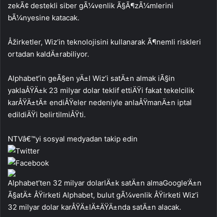
zekÃ¢ destekli siber gÃ¼venlik Ã§Ã¶zÃ¼mlerini
bÃ¼nyesine katacak.
Åžirketler, Wiz’in teknolojisini kullanarak Ã¶nemli riskleri
ortadan kaldÄ±rabiliyor.
Alphabet’in geÃ§en yÄ±l Wiz’i satÄ±n almak iÃ§in
yaklaÅŸÄ±k 23 milyar dolar teklif ettiÄŸi fakat tekelcilik
karÅŸÄ±tÄ± endiÅŸeler nedeniyle anlaÅŸmanÄ±n iptal
edildiÄŸi belirtilmiÅŸti.
NTVâ€™yi sosyal medyadan takip edin
Alphabet’ten 32 milyar dolarlÄ±k satÄ±n almaGoogle’Ä±n
Ã§atÄ± ÅŸirketi Alphabet, bulut gÃ¼venlik ÅŸirketi Wiz’i
32 milyar dolar karÅŸÄ±lÄ±ÄŸÄ±nda satÄ±n alacak.