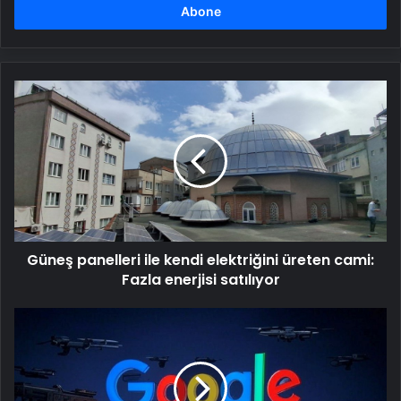
girin
Güneş
panelleri
ile
kendi
elektriğini
üreten
cami:
Fazla
enerjisi
Güneş panelleri ile kendi elektriğini üreten cami:
satılıyor
Fazla enerjisi satılıyor
Google
geri
adım
attı:
Yapay