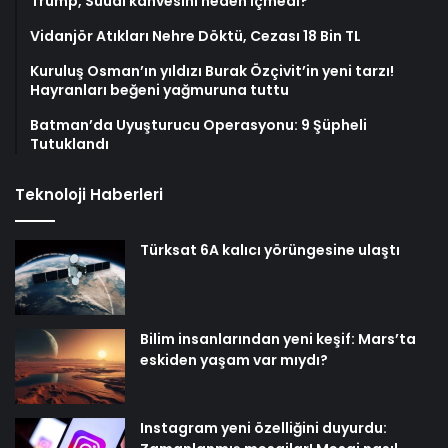
Trump, Suudi kahvesini neden içmedi?
Vidanjör Atıkları Nehre Döktü, Cezası 18 Bin TL
Kuruluş Osman’ın yıldızı Burak Özçivit’in yeni tarzı!
Hayranları beğeni yağmuruna tuttu
Batman’da Uyuşturucu Operasyonu: 9 Şüpheli
Tutuklandı
Teknoloji Haberleri
Türksat 6A kalıcı yörüngesine ulaştı
Bilim insanlarından yeni keşif: Mars’ta
eskiden yaşam var mıydı?
Instagram yeni özelliğini duyurdu: