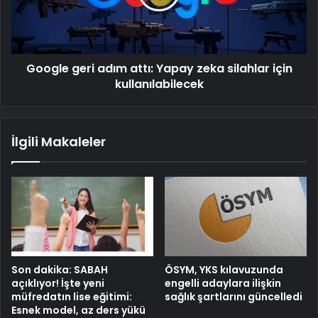
zeka
silahlar
için
kullanılabilecek
Google geri adım attı: Yapay zeka silahlar için
kullanılabilecek
İlgili Makaleler
Son dakika: SABAH
ÖSYM, YKS kılavuzunda
açıklıyor! İşte yeni
engelli adaylara ilişkin
müfredatın lise eğitimi:
sağlık şartlarını güncelledi
Esnek model, az ders yükü