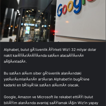
Alphabet, bulut gÃ¼venlik ÅŸirketi Wiz’i 32 milyar dolar
nakit karÅŸÄ±lÄ±ÄŸÄ±nda satÄ±n alacaÄŸÄ±nÄ±
aÃ§Ä±kladÄ±.
Bu satÄ±n alÄ±m siber gÃ¼venlik alanÄ±ndaki
yatÄ±rÄ±mlarÄ±nÄ± artÄ±ran Alphabet’in bugÃ¼ne
kadarki en bÃ¼yÃ¼k satÄ±n alÄ±mÄ± olacak.
Google, Amazon ve Microsoft ile rekabet ettiÄŸi bulut
biliÅŸim alanÄ±nda avantaj saÄŸlamak iÃ§in Wiz’in yapay