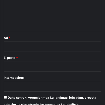
r
u
m
*
Ad
*
E-posta
*
İnternet sitesi
Daha sonraki yorumlarımda kullanılması için adım, e-posta
adresim ve site adresim bu tarayıcıya kaydedilsin.