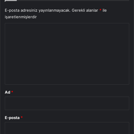
E-posta adresiniz yayınlanmayacak.
Gerekli alanlar
*
ile
işaretlenmişlerdir
Y
o
r
u
m
*
Ad
*
E-posta
*