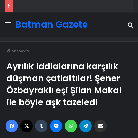
Batman Gazete
Menü
A
Anasayfa
Ayrılık iddialarına karşılık
düşman çatlattılar! Şener
Özbayraklı eşi Şilan Makal
ile böyle aşk tazeledi
Facebook
X
Tumblr
Messenger
WhatsApp
Telegram
Email'den paylaş