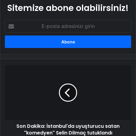
Sitemize abone olabilirsiniz!
E-
posta
adresinizi
girin
Son
Dakika:
İstanbul'da
uyuşturucu
satan
"komedyen"
Selin
Dilmaç
tutuklandı
Son Dakika: İstanbul'da uyuşturucu satan
"komedyen" Selin Dilmaç tutuklandı