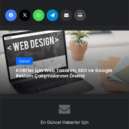
Facebook
X
WhatsApp
Telegram
Email'den paylaş
Yaz
Genel
KOBİ’ler İçin Web Tasarım, SEO ve Google
Reklam Çalışmalarının Önemi
En Güncel Haberler İçin