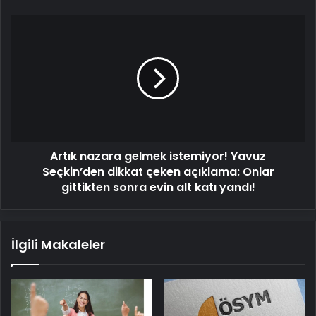
Artık
nazara
gelmek
istemiyor!
Yavuz
Seçkin’den
dikkat
çeken
açıklama:
Artık nazara gelmek istemiyor! Yavuz
Onlar
gittikten
Seçkin’den dikkat çeken açıklama: Onlar
sonra
gittikten sonra evin alt katı yandı!
evin
alt
katı
İlgili Makaleler
yandı!