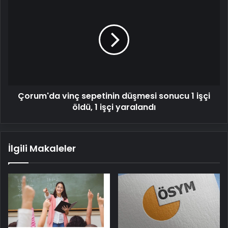
vinç
sepetinin
düşmesi
sonucu
1
işçi
öldü,
1
Çorum'da vinç sepetinin düşmesi sonucu 1 işçi
işçi
yaralandı
öldü, 1 işçi yaralandı
İlgili Makaleler