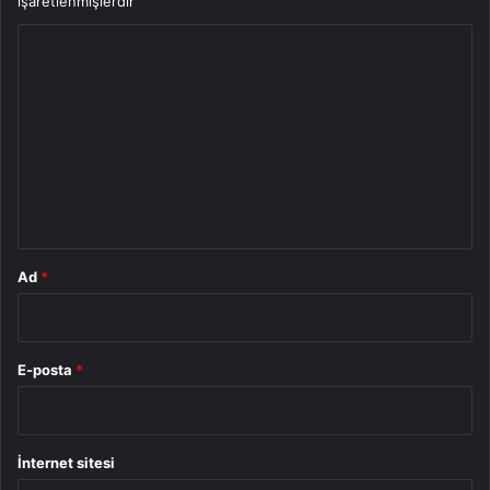
işaretlenmişlerdir
Y
o
r
u
m
*
Ad
*
E-posta
*
İnternet sitesi