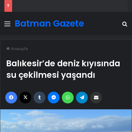
Batman Gazete
Menü
A
Anasayfa
Balıkesir’de deniz kıyısında
su çekilmesi yaşandı
Facebook
X
Tumblr
Messenger
WhatsApp
Telegram
Email'den paylaş