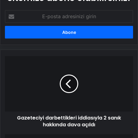
E-
posta
adresinizi
girin
Gazeteciyi
darbettikleri
iddiasıyla
2
sanık
hakkında
dava
açıldı
Gazeteciyi darbettikleri iddiasıyla 2 sanık
hakkında dava açıldı
Çorum'da