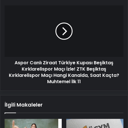
Aspor
Canlı
Ziraat
Türkiye
Kupası
Beşiktaş
Kırklarelispor
Maçı
İzle!
Aspor Canlı Ziraat Türkiye Kupası Beşiktaş
ZTK
Beşiktaş
Kırklarelispor Maçı İzle! ZTK Beşiktaş
Kırklarelispor
Kırklarelispor Maçı Hangi Kanalda, Saat Kaçta?
Maçı
Muhtemel İlk 11
Hangi
Kanalda,
Saat
İlgili Makaleler
Kaçta?
Muhtemel
İlk
11