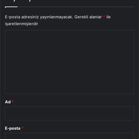
E-posta adresiniz yayınlanmayacak.
Gerekli alanlar
*
ile
işaretlenmişlerdir
Y
o
r
u
m
*
Ad
*
E-posta
*