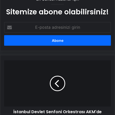
Sitemize abone olabilirsiniz!
E-
posta
adresinizi
girin
İstanbul
Devlet
Senfoni
Orkestrası
AKM'de
İstanbul Devlet Senfoni Orkestrası AKM'de