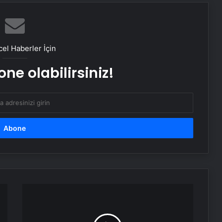
gerçekleştirilen “İlkler” üniversitenin
geleceğini şekillendiriyor
Ustalar çırak bulamıyor
el Haberler İçin
ne olabilirsiniz!
Menemen Nasıl Yazılır? TDK’ye Göre
Doğru Yazılışı Menemen Mi,
Melemen Mi?
Trabzonspor
Zubkov'u
resmen
açıkladı