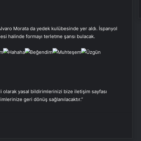
z Alvaro Morata da yedek kulübesinde yer aldı. İspanyol
mesi halinde formayı terletme şansı bulacak.
KOBİ’ler İçin Web Tasarım, SEO ve
Google Reklam Çalışmalarının
i olarak yasal bildirimlerinizi bize iletişim sayfası
Önemi
rimlerinize geri dönüş sağlanılacaktır.”
Serjoy : Dijital Medya Ajansı, Google
Reklam Ajansı, SEO Ajansı ve Web
Tasarım Ajansı
UETDS Nedir ? Uetds.com İle Akıllı