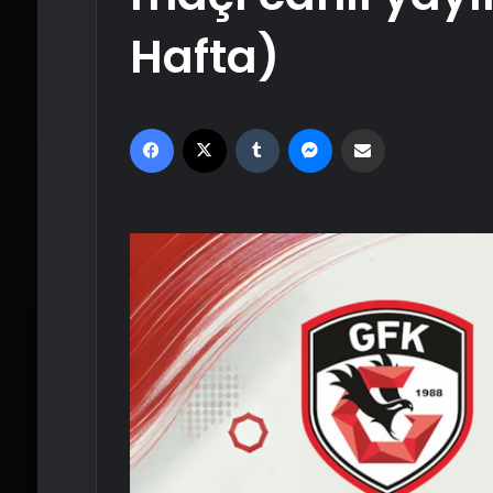
Hafta)
Facebook
X
Tumblr
Messenger
Email'den paylaş