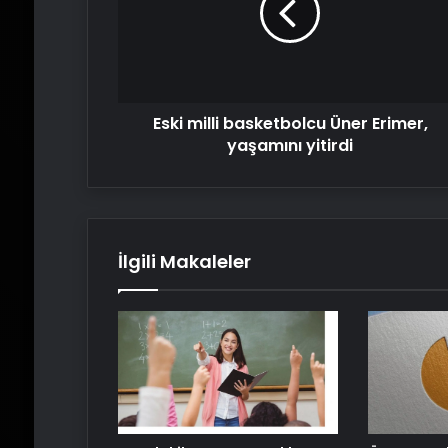
Erimer,
yaşamını
yitirdi
Eski milli basketbolcu Üner Erimer,
yaşamını yitirdi
İlgili Makaleler