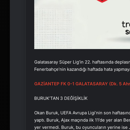
Galatasaray Süper Lig’in 22. haftasında deplasma
Fenerbahçe’nin kazandığı haftada hata yapmayar
GAZİANTEP FK 0-1 GALATASARAY (Dk. 5 Ah
BURUK’TAN 3 DEĞİŞİKLİK
Okan Buruk, UEFA Avrupa Ligi’nin son haftasında
yaptı. Buruk, Ajax maçında ilk 11’de yer alan Be
yer vermedi. Buruk, bu oyuncuların yerine ise 