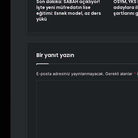
Son dakika: SABAH açıklıyor!
ÖSYM, YKS 
İşte yeni müfredatın lise
adaylara il
eğitimi: Esnek model, az ders
şartlarını 
yükü
Bir yanıt yazın
E-posta adresiniz yayınlanmayacak.
Gerekli alanlar
*
i
Y
o
r
u
m
*