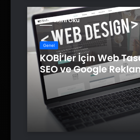
Sonrakini Oku
Genel
KOBİ’ler İçin Web Tas
SEO ve Google Rekla
Çalışmalarının Önem