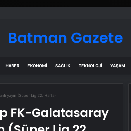
Batman Gazete
HABER
EKONOMI
SAĞLIK
TEKNOLOJI
YAŞAM
anlı yayın (Süper Lig 22. Hafta)
ep FK-Galatasaray
 (Süper Lig 22.