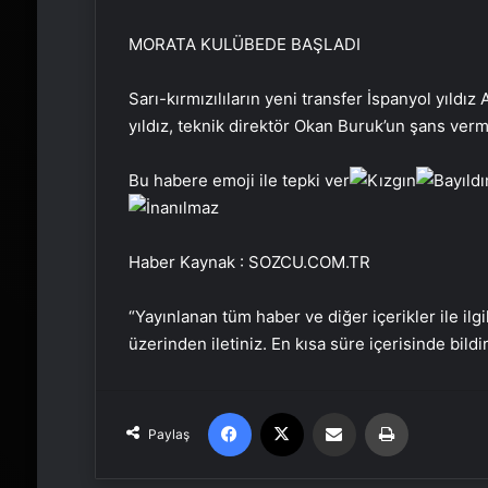
MORATA KULÜBEDE BAŞLADI
Sarı-kırmızılıların yeni transfer İspanyol yıldı
yıldız, teknik direktör Okan Buruk’un şans ver
Bu habere emoji ile tepki ver
Haber Kaynak : SOZCU.COM.TR
“Yayınlanan tüm haber ve diğer içerikler ile ilgil
üzerinden iletiniz. En kısa süre içerisinde bildi
Facebook
X
Email'den paylaş
Yaz
Paylaş