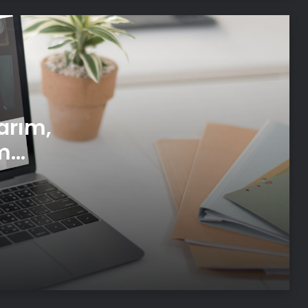
Dijital Taşımacılık Yazılımı
Yeni Dünya Düzensizliği Çağında
Türk Dış Politikası ve Hakan Fidan
Faktörü
Datahost İle Güvenilir Sunucu
arım,
Hizmetleri
m
i
Koyu Renkli Sert Bir Ağaç Türü
Bulmaca Cevabı – Bulmacada Koyu
Renkli Sert Bir Ağaç Türü
Bir Tür Bamya Yemeği Bulmaca
Cevabı – Bulmacada Bir Tür Bamya
Yemeği 5 Harfli Cevap
Balıkesir Üniversitesi’nde