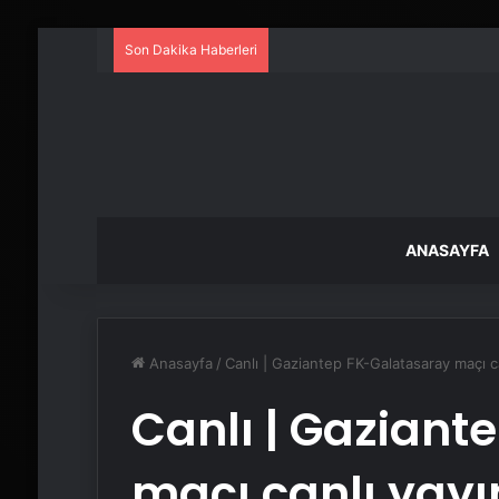
Son Dakika Haberleri
ANASAYFA
Anasayfa
/
Canlı | Gaziantep FK-Galatasaray maçı c
Canlı | Gaziant
maçı canlı yayın