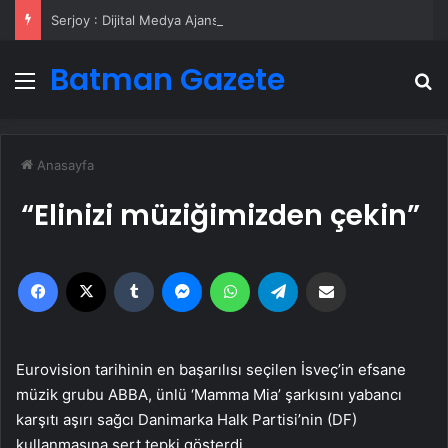
Serjoy : Dijital Medya Ajansı, Google Reklam Ajansı, SEO Ajansı ve Web Tasarım Ajansı
Batman Gazete
Menü
A
Anasayfa
“Elinizi müziğimizden çekin”
Facebook
X
Tumblr
Messenger
WhatsApp
Telegram
Email'den paylaş
Eurovision tarihinin en başarılısı seçilen İsveç’in efsane
müzik grubu ABBA, ünlü ‘Mamma Mia’ şarkısını yabancı
karşıtı aşırı sağcı Danimarka Halk Partisi’nin (DF)
kullanmasına sert tepki gösterdi.