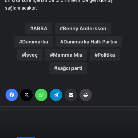
En kısa süre içerisinde bildirimlerinize geri dönüş
sağlanılacaktır.”
ABBA
Benny Andersson
Danimarka
Danimarka Halk Partisi
İsveç
Mamma Mia
Politika
sağcı parti
Facebook
X
WhatsApp
Telegram
Email'den paylaş
Yaz