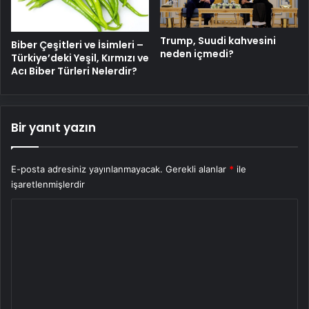
Trump, Suudi kahvesini
Biber Çeşitleri ve İsimleri –
neden içmedi?
Türkiye’deki Yeşil, Kırmızı ve
Acı Biber Türleri Nelerdir?
Bir yanıt yazın
E-posta adresiniz yayınlanmayacak.
Gerekli alanlar
*
ile
işaretlenmişlerdir
Y
o
r
u
m