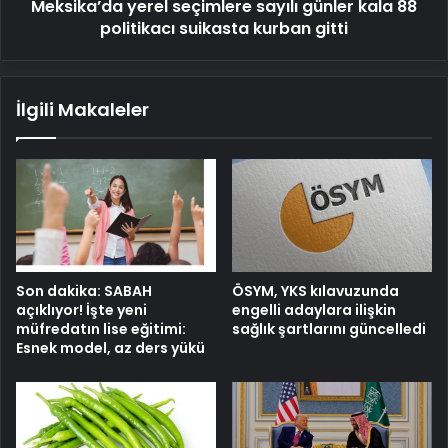
Meksika’da yerel seçimlere sayılı günler kala 88
kurban
gitti
politikacı suikasta kurban gitti
İlgili Makaleler
Son dakika: SABAH
ÖSYM, YKS kılavuzunda
açıklıyor! İşte yeni
engelli adaylara ilişkin
müfredatın lise eğitimi:
sağlık şartlarını güncelledi
Esnek model, az ders yükü