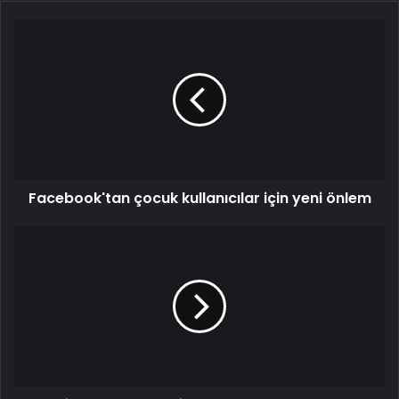
Facebook'tan
çocuk
kullanıcılar
için
yeni
önlem
Facebook'tan çocuk kullanıcılar için yeni önlem
Meksika’da
yerel
seçimlere
sayılı
günler
kala
88
politikacı
suikasta