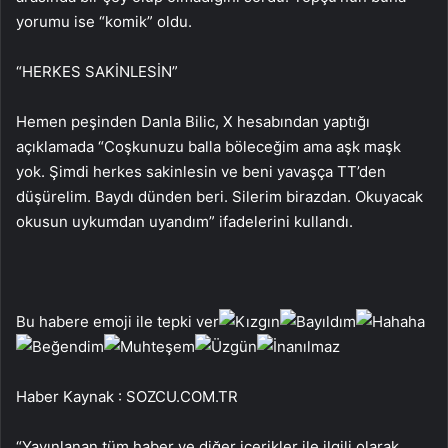
yorumu ise “komik” oldu.
“HERKES SAKİNLESİN”
Hemen peşinden Danla Bilic, X hesabından yaptığı
açıklamada “Coşkunuzu balla böleceğim ama aşk maşk
yok. Şimdi herkes sakinlesin ve beni yavaşça TT’den
düşürelim. Baydı dünden beri. Silerim birazdan. Okuyacak
okusun uykumdan uyandım” ifadelerini kullandı.
Bu habere emoji ile tepki ver
Haber Kaynak : SOZCU.COM.TR
“Yayınlanan tüm haber ve diğer içerikler ile ilgili olarak