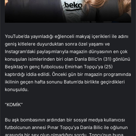
YouTube’da yayınladığı eğlenceli makyaj içerikleri ile adını
geniş kitlelere duyurduktan sonra özel yaşamı ve
Instagram’daki paylaşımlarıyla magazin dünyasının en çok
konuşulan isimlerinden biri olan Danla Bilic’in (31) gönlünü
Beşiktaş’ın genç futbolcusu Emirhan Topçu’ya (25)
kaptırdığı iddia edildi. Önceki gün bir magazin programında
ikilinin geçen hafta sonunu Batum’da birlikte geçirdikleri
konuşuldu.
“KOMİK”
Bu aşk bombasının ardından bir sosyal medya kullanıcısı
futbolcunun annesi Pınar Topçu’ya Danla Bilic ile oğlunun
arasında bir şey olup olmadığını sordu. Topçu’nun buna