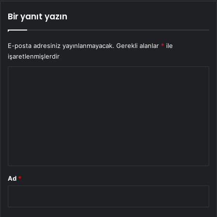
Bir yanıt yazın
E-posta adresiniz yayınlanmayacak.
Gerekli alanlar
*
ile
işaretlenmişlerdir
Y
o
r
u
m
*
Ad
*