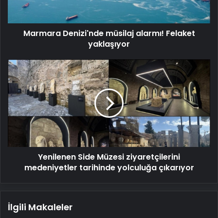
Marmara Denizi'nde müsilaj alarmı! Felaket
yaklaşıyor
Yenilenen
Side
Müzesi
ziyaretçilerini
medeniyetler
tarihinde
yolculuğa
çıkarıyor
Yenilenen Side Müzesi ziyaretçilerini
medeniyetler tarihinde yolculuğa çıkarıyor
İlgili Makaleler