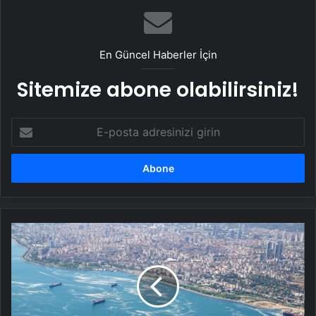
En Güncel Haberler İçin
Sitemize abone olabilirsiniz!
E-
posta
adresinizi
girin
Marmara
Denizi'nde
müsilaj
alarmı!
Felaket
yaklaşıyor