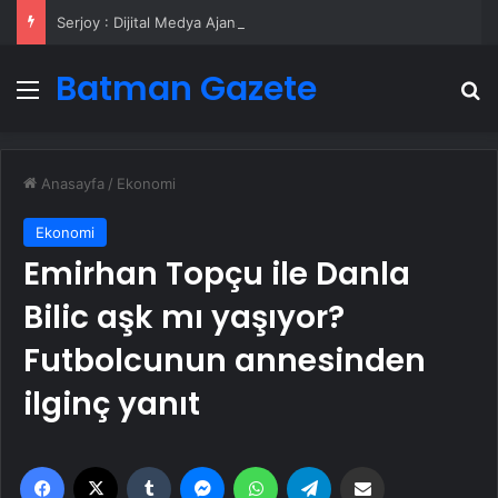
Serjoy : Dijital Medya Ajansı, Google Reklam Ajansı, SEO Ajansı ve Web Tasarım Ajansı
Batman Gazete
Menü
A
Anasayfa
/
Ekonomi
Ekonomi
Emirhan Topçu ile Danla
Bilic aşk mı yaşıyor?
Futbolcunun annesinden
ilginç yanıt
Facebook
X
Tumblr
Messenger
WhatsApp
Telegram
Email'den paylaş