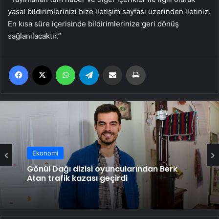
yasal bildirimlerinizi bize iletişim sayfası üzerinden iletiniz.
En kısa süre içerisinde bildirimlerinize geri dönüş
sağlanılacaktır.”
Facebook
X
WhatsApp
Telegram
Email'den paylaş
Yaz
Ekonomi
Gönül Dağı dizisi oyuncularından Berk
Atan trafik kazası geçirdi