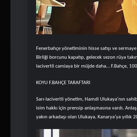
Fenerbahçe yönetiminin hisse satışı ve sermaye 
Birliği borcunu kapatıp, gelecek sezon rüya tak
lacivertli camiaya bir müjde daha… F.Bahçe, 10
KOYU F.BAHÇE TARAFTARI
Sarı-lacivertli yönetim, Hamdi Ulukaya’nın sahibi
isim hakkı için prensip anlaşmasına vardı. Anlaş
yakın arkadaşı olan Ulukaya, Kanarya’ya yıllık 2