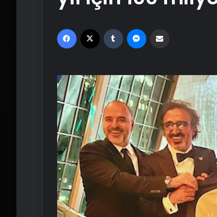
Facebook
X
Tumblr
Messenger
Email'den paylaş