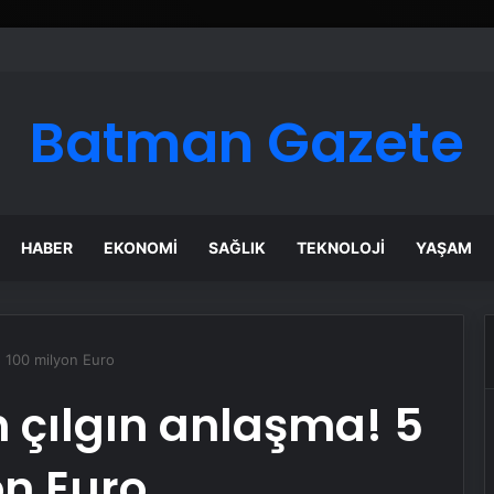
Batman Gazete
HABER
EKONOMI
SAĞLIK
TEKNOLOJI
YAŞAM
n 100 milyon Euro
 çılgın anlaşma! 5
on Euro