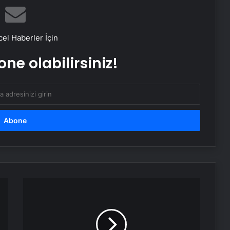
Ustalar çırak bulamıyor
el Haberler İçin
ne olabilirsiniz!
Menemen Nasıl Yazılır? TDK’ye Göre
Doğru Yazılışı Menemen Mi,
Melemen Mi?
Derwall'in
ruhu
adına!