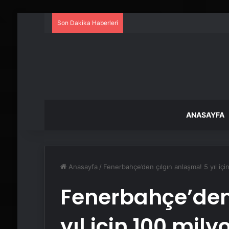
Son Dakika Haberleri
ANASAYFA
Anasayfa
/
Fenerbahçe’den çılgın anlaşma! 5 yıl içi
Fenerbahçe’den
yıl için 100 mily