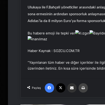
Ulukaya ile F.Bahçeli yöneticiler arasındaki anlas
sona ermesinin ardından sponsorluk anlaşması
Adidas’la da 8 milyon Euro’ya forma sponsorluk 
Bu habere emoji ile tepki ver
Haber Kaynak : SOZCU.COM.TR
“Yayınlanan tüm haber ve diğer içerikler ile ilgil
üzerinden iletiniz. En kısa süre içerisinde bildi
Facebook
X
Email'den paylaş
Yaz
Paylaş