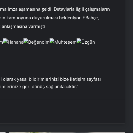
̧ma imza aşamasına geldi. Detaylarla ilgili çalışmaların
nın kamuoyuna duyurulması bekleniyor. F.Bahçe,
anlaşmasına varmıştı
KOBİ’ler İçin Web Tasarım, SEO ve
Google Reklam Çalışmalarının
i olarak yasal bildirimlerinizi bize iletişim sayfası
Önemi
rimlerinize geri dönüş sağlanılacaktır.”
Serjoy : Dijital Medya Ajansı, Google
Reklam Ajansı, SEO Ajansı ve Web
Tasarım Ajansı
UETDS Nedir ? Uetds.com İle Akıllı
Dijital Taşımacılık Yazılımı