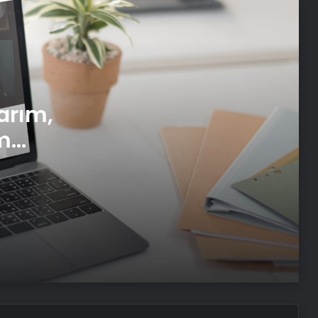
Yeni Dünya Düzensizliği Çağında
Türk Dış Politikası ve Hakan Fidan
Faktörü
Datahost İle Güvenilir Sunucu
arım,
Hizmetleri
m
i
Koyu Renkli Sert Bir Ağaç Türü
Bulmaca Cevabı – Bulmacada Koyu
Renkli Sert Bir Ağaç Türü
Bir Tür Bamya Yemeği Bulmaca
Cevabı – Bulmacada Bir Tür Bamya
Yemeği 5 Harfli Cevap
Balıkesir Üniversitesi’nde
gerçekleştirilen “İlkler” üniversitenin
geleceğini şekillendiriyor