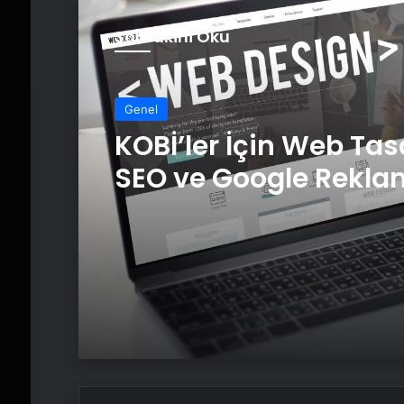
Sonrakini Oku
Genel
KOBİ’ler İçin Web Tas
SEO ve Google Rekla
Çalışmalarının Önem