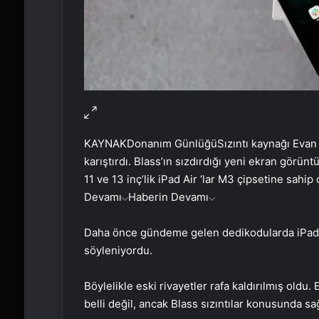
KAYNAK
Donanım Günlüğü
Sızıntı kaynağı Evan 
karıştırdı. Blass’ın sızdırdığı yeni ekran görü
11 ve 13 inç’lik iPad Air ‘lar M3 çipsetine sahip 
Devamı
Haberin Devamı
Daha önce gündeme gelen dedikodularda iPad A
söyleniyordu.
Böylelikle eski rivayetler rafa kaldırılmış oldu.
belli değil, ancak Blass sızıntılar konusunda s