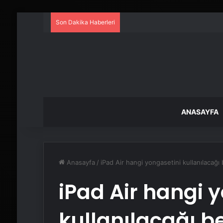
Son Dakika Haberleri
ANASAYFA
Anasayfa
/
iPad Air hangi yongasetini kullanılacağı 
iPad Air hangi 
kullanılacağı be