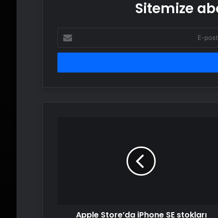
Sitemize abo
E-
posta
adresinizi
girin
Apple
Store’da
iPhone
SE
stokları
hızla
azalıyor
Apple Store’da iPhone SE stokları