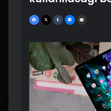
Facebook
X
Tumblr
Messenger
Email'den paylaş