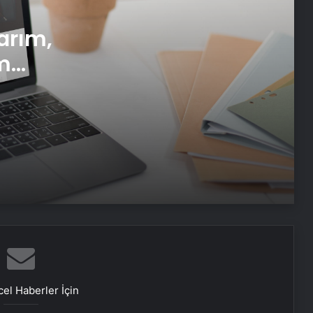
Datahost İle Güvenilir Sunucu
arım,
Hizmetleri
m
i
Koyu Renkli Sert Bir Ağaç Türü
Bulmaca Cevabı – Bulmacada Koyu
Renkli Sert Bir Ağaç Türü
Bir Tür Bamya Yemeği Bulmaca
Cevabı – Bulmacada Bir Tür Bamya
Yemeği 5 Harfli Cevap
Balıkesir Üniversitesi’nde
gerçekleştirilen “İlkler” üniversitenin
geleceğini şekillendiriyor
Ustalar çırak bulamıyor
el Haberler İçin