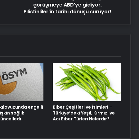
dönüşü
görüşmeye ABD'ye gidiyor,
sürüyor!
Filistinliler'in tarihi dönüşü sürüyor!
kılavuzunda engelli
Biber Çeşitleri ve İsimleri –
işkin sağlık
Türkiye’deki Yeşil, Kırmızı ve
güncelledi
Acı Biber Türleri Nelerdir?