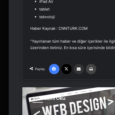
iPad Air
tablet
teknoloji
Haber Kaynak : CNNTURK.COM
“Yayınlanan tüm haber ve diğer içerikler ile ilgil
üzerinden iletiniz. En kısa süre içerisinde bildi
Facebook
X
Email'den paylaş
Yaz
Paylaş
Sonrakini Oku