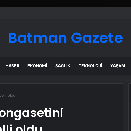
Batman Gazete
HABER
EKONOMI
SAĞLIK
TEKNOLOJI
YAŞAM
belli oldu
yongasetini
lli oldu