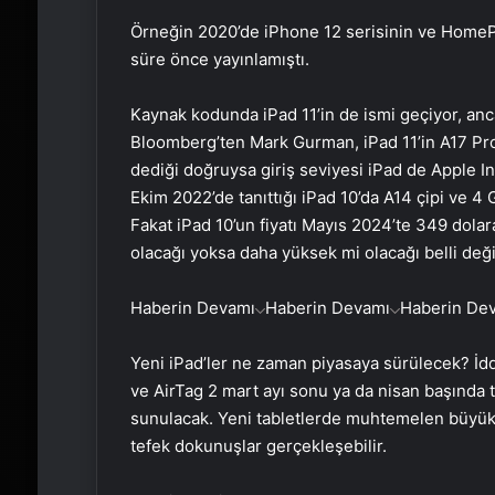
Örneğin 2020’de iPhone 12 serisinin ve HomePo
süre önce yayınlamıştı.
Kaynak kodunda iPad 11’in de ismi geçiyor, anc
Bloomberg’ten Mark Gurman, iPad 11’in A17 Pro
dediği doğruysa giriş seviyesi iPad de Apple In
Ekim 2022’de tanıttığı iPad 10’da A14 çipi ve 4 G
Fakat iPad 10’un fiyatı Mayıs 2024’te 349 dolara
olacağı yoksa daha yüksek mi olacağı belli deği
Haberin Devamı
Haberin Devamı
Haberin De
Yeni iPad’ler ne zaman piyasaya sürülecek? İddi
ve AirTag 2 mart ayı sonu ya da nisan başında t
sunulacak. Yeni tabletlerde muhtemelen büyük 
tefek dokunuşlar gerçekleşebilir.