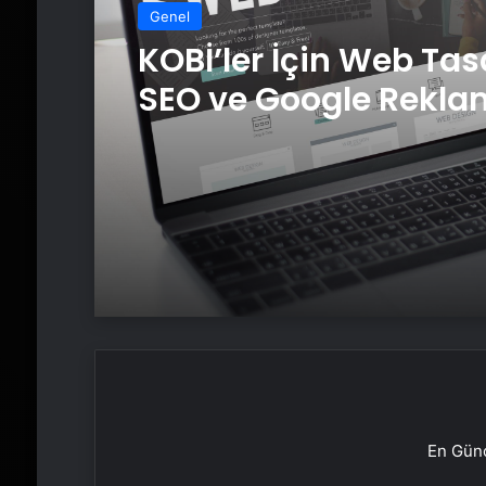
Genel
KOBİ’ler İçin Web Tas
SEO ve Google Rekla
Çalışmalarının Önem
En Günc