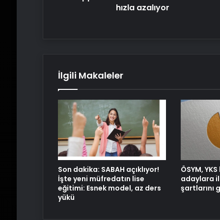
hızla azalıyor
İlgili Makaleler
Son dakika: SABAH açıklıyor!
ÖSYM, YKS 
İşte yeni müfredatın lise
adaylara il
eğitimi: Esnek model, az ders
şartlarını 
yükü