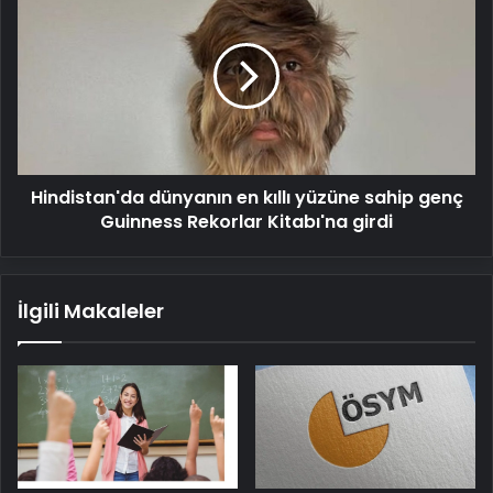
dünyanın
en
kıllı
yüzüne
sahip
genç
Guinness
Rekorlar
Hindistan'da dünyanın en kıllı yüzüne sahip genç
Kitabı'na
girdi
Guinness Rekorlar Kitabı'na girdi
İlgili Makaleler