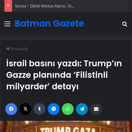
Serjoy : Dijital Medya Ajansı, Google Reklam Ajansı, SEO Ajansı ve Web Tasarım Ajansı
Batman Gazete
Menü
A
Anasayfa
İsrail basını yazdı: Trump’ın
Gazze planında ‘Filistinli
milyarder’ detayı
Facebook
X
Tumblr
Messenger
WhatsApp
Telegram
Email'den paylaş