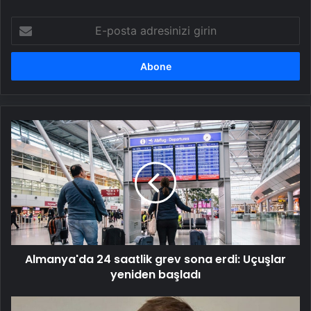
E-
posta
adresinizi
girin
Almanya'da
24
saatlik
grev
sona
erdi:
Uçuşlar
yeniden
başladı
Almanya'da 24 saatlik grev sona erdi: Uçuşlar
yeniden başladı
Hindistan'da