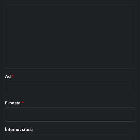
Y
o
r
u
m
*
Ad
*
E-posta
*
İnternet sitesi