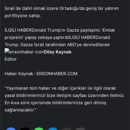
İsrail de dahil olmak üzere Ortadoğu’da geniş bir yatırım
portföyüne sahip.
İLGİLİ HABER
Donald Trump’ın Gazze paylaşımı: ‘Emlak
projesini’ yapay zekaya yaptırdı
İLGİLİ HABER
Donald
Trump: Gazze İsrail tarafından ABD’ye devredilecek
Dilay Kaynak
Editor
Haber Kaynak : ENSONHABER.COM
“Yayınlanan tüm haber ve diğer içerikler ile ilgili olarak
yasal bildirimlerinizi bize iletişim sayfası üzerinden iletiniz.
En kısa süre içerisinde bildirimlerinize geri dönüş
sağlanılacaktır.”
Facebook
X
WhatsApp
Telegram
Email'den paylaş
Yaz