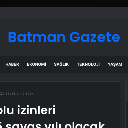
Google Reklam Ajansı, SEO Ajansı ve Web Tasarım Ajansı
Batman Gazete
HABER
EKONOMI
SAĞLIK
TEKNOLOJI
YAŞAM
025 savaş yılı olacak
lu izinleri
 savaş yılı olacak