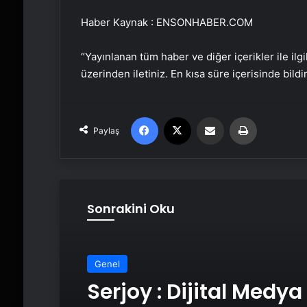
Haber Kaynak : ENSONHABER.COM
“Yayınlanan tüm haber ve diğer içerikler ile ilgil
üzerinden iletiniz. En kısa süre içerisinde bildi
Facebook
X
Email'den paylaş
Yaz
Paylaş
Sonrakini Oku
Genel
Serjoy : Dijital Medya