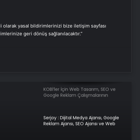
Balıkesir Üniversitesi’nde
gerçekleştirilen “İlkler” üniversitenin
geleceğini şekillendiriyor
i olarak yasal bildirimlerinizi bize iletişim sayfası
rimlerinize geri dönüş sağlanılacaktır.”
Ustalar çırak bulamıyor
Menemen Nasıl Yazılır? TDK’ye Göre
Doğru Yazılışı Menemen Mi,
Melemen Mi?
KOBİ’ler İçin Web Tasarım, SEO ve
Google Reklam Çalışmalarının
Önemi
Serjoy : Dijital Medya Ajansı, Google
Reklam Ajansı, SEO Ajansı ve Web
Tasarım Ajansı