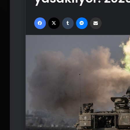
Facebook
X
Tumblr
Messenger
Email'den paylaş