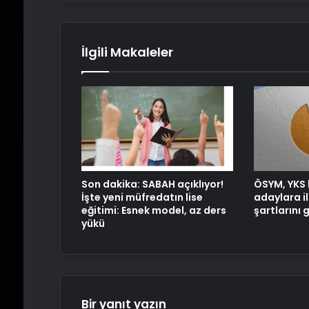
İlgili Makaleler
Son dakika: SABAH açıklıyor!
ÖSYM, YKS 
İşte yeni müfredatın lise
adaylara il
eğitimi: Esnek model, az ders
şartlarını 
yükü
Bir yanıt yazın