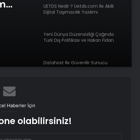
am
UETDS Nedir ? Uetds.com İle Akıllı
Dijital Taşımacılık Yazılımı
e Web
Yeni Dünya Düzensizliği Çağında
Türk Dış Politikası ve Hakan Fidan
Faktörü
Datahost İle Güvenilir Sunucu
Hizmetleri
Koyu Renkli Sert Bir Ağaç Türü
Bulmaca Cevabı – Bulmacada Koyu
Renkli Sert Bir Ağaç Türü
el Haberler İçin
ne olabilirsiniz!
Bir Tür Bamya Yemeği Bulmaca
Cevabı – Bulmacada Bir Tür Bamya
Yemeği 5 Harfli Cevap