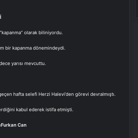
İ
“kapanma” olarak biliniyordu.
 tam bir kapanma dönemindeydi.
dece yarısı mevcuttu.
Koyu Renkli Sert Bir Ağaç Türü
geçen hafta selefi Herzi Halevi’den görevi devralmıştı.
Bulmaca Cevabı – Bulmacada Koyu
Renkli Sert Bir Ağaç Türü
rdiğini kabul ederek istifa etmişti.
Bir Tür Bamya Yemeği Bulmaca
Furkan Can
Cevabı – Bulmacada Bir Tür Bamya
Yemeği 5 Harfli Cevap