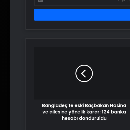
posta
adresinizi
girin
Bangladeş'te
eski
Başbakan
Hasina
ve
ailesine
yönelik
karar:
124
Bangladeş'te eski Başbakan Hasina
banka
hesabı
ve ailesine yönelik karar: 124 banka
donduruldu
hesabı donduruldu