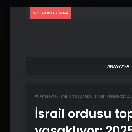
Son Dakika Haberleri
Serjoy : Dijital Medya Ajansı, 
ANASAYFA
Anasayfa
/
İsrail ordusu toplu izinleri yasaklıyor: 2
İsrail ordusu top
yasaklıyor: 2025