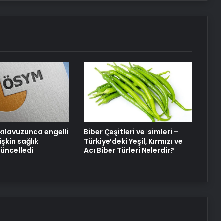
UETDS Nedir ? Uetds.com İle Akıllı
Dijital Taşımacılık Yazılımı
Yeni Dünya Düzensizliği Çağında
Türk Dış Politikası ve Hakan Fidan
Faktörü
Datahost İle Güvenilir Sunucu
Hizmetleri
kılavuzunda engelli
Biber Çeşitleri ve İsimleri –
işkin sağlık
Türkiye’deki Yeşil, Kırmızı ve
güncelledi
Acı Biber Türleri Nelerdir?