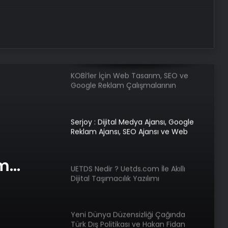
Menemen Nasıl Yazılır? TDK’ye Göre
Doğru Yazılışı Menemen Mi,
Melemen Mi?
KOBİ’ler İçin Web Tasarım, SEO ve
Google Reklam Çalışmalarının
Önemi
Serjoy : Dijital Medya Ajansı, Google
Reklam Ajansı, SEO Ajansı ve Web
Tasarım Ajansı
am
UETDS Nedir ? Uetds.com İle Akıllı
Dijital Taşımacılık Yazılımı
e Web
Yeni Dünya Düzensizliği Çağında
Türk Dış Politikası ve Hakan Fidan