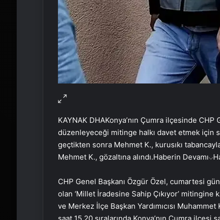
KAYNAK
DHA
Konya’nın Çumra ilçesinde CHP G
düzenleyeceği mitinge halkı davet etmek için s
geçtikten sonra Mehmet K., kurusıkı tabancayla h
Mehmet K., gözaltına alındı.
Haberin Devamı
H
CHP Genel Başkanı Özgür Özel, cumartesi gün
olan ‘Millet İradesine Sahip Çıkıyor’ mitingine
ve Merkez İlçe Başkan Yardımıcısı Muhammet K
saat 15.20 sıralarında Konya’nın Çumra ilçesi sa