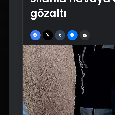
gözaltı
Facebook
X
Tumblr
Messenger
Email'den paylaş