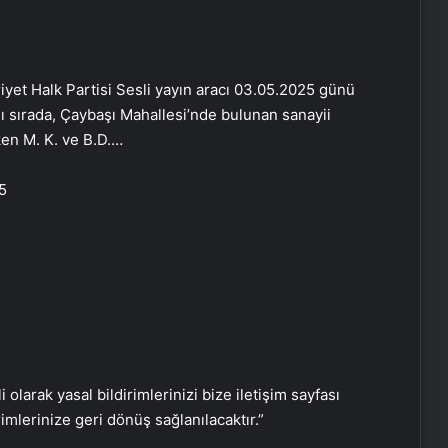
yet Halk Partisi Sesli yayın aracı 03.05.2025 günü
ğı sırada, Çaybaşı Mahallesi’nde bulunan sanayii
ken M. K. ve B.D.…
Koyu Renkli Sert Bir Ağaç Türü
Bulmaca Cevabı – Bulmacada Koyu
5
Renkli Sert Bir Ağaç Türü
Bir Tür Bamya Yemeği Bulmaca
Cevabı – Bulmacada Bir Tür Bamya
Yemeği 5 Harfli Cevap
Balıkesir Üniversitesi’nde
gerçekleştirilen “İlkler” üniversitenin
geleceğini şekillendiriyor
i olarak yasal bildirimlerinizi bize iletişim sayfası
rimlerinize geri dönüş sağlanılacaktır.”
Ustalar çırak bulamıyor