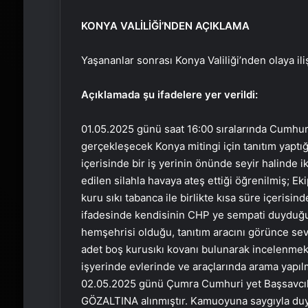
KONYA VALİLİĞİ’NDEN AÇIKLAMA
Yaşananlar sonrası Konya Valiliği’nden olaya ili
Açıklamada şu ifadelere yer verildi:
01.05.2025 günü saat 16:00 sıralarında Cumhuri
gerçekleşecek Konya mitingi için tanıtım yaptı
içerisinde bir iş yerinin önünde seyir halinde ik
edilen silahla havaya ateş ettiği öğrenilmiş; E
kuru sıkı tabanca ile birlikte kısa süre içerisin
ifadesinde kendisinin CHP ye sempati duyduğun
hemşehrisi olduğu, tanıtım aracını görünce sevi
adet boş kurusıkı kovanı bulunarak incelenmek 
işyerinde evlerinde ve araçlarında arama yapıl
02.05.2025 günü Çumra Cumhuri yet Başsavcılı
GÖZALTINA alınmıştır. Kamuoyuna saygıyla duy