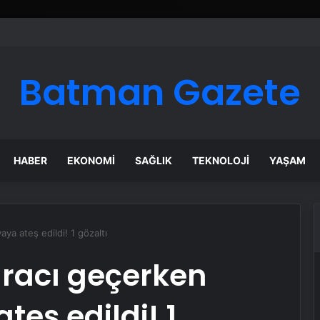
Google Reklam Ajansı, SEO Ajansı ve Web Tasarım Ajansı
Batman Gazete
HABER
EKONOMI
SAĞLIK
TEKNOLOJI
YAŞAM
ya ateş edildi! 1 gözaltı
racı geçerken
teş edildi! 1