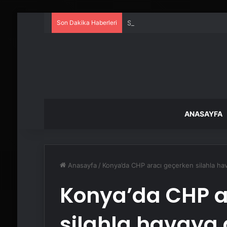
Son Dakika Haberleri
Serjoy : Dijital Medya Ajansı, 
ANASAYFA
Anasayfa
/
Konya’da CHP aracı geçerken silahla hava
Konya’da CHP a
silahla havaya a