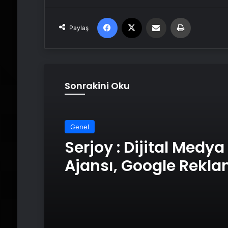
Facebook
X
Email'den paylaş
Yaz
Paylaş
Sonrakini Oku
Genel
Serjoy : Dijital Medya
Ajansı, Google Rekl
Ajansı, SEO Ajansı v
Tasarım Ajansı