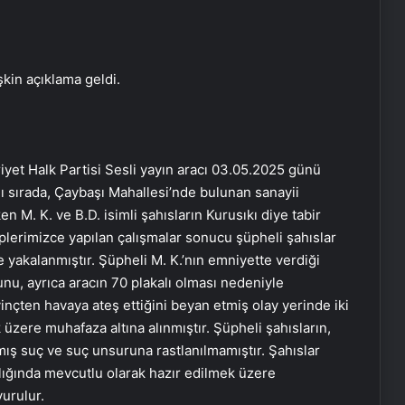
şkin açıklama geldi.
yet Halk Partisi Sesli yayın aracı 03.05.2025 günü
ğı sırada, Çaybaşı Mahallesi’nde bulunan sanayii
en M. K. ve B.D. isimli şahısların Kurusıkı diye tabir
kiplerimizce yapılan çalışmalar sonucu şüpheli şahıslar
de yakalanmıştır. Şüpheli M. K.’nın emniyette verdiği
u, ayrıca aracın 70 plakalı olması nedeniyle
nçten havaya ateş ettiğini beyan etmiş olay yerinde iki
üzere muhafaza altına alınmıştır. Şüpheli şahısların,
mış suç ve suç unsuruna rastlanılmamıştır. Şahıslar
ğında mevcutlu olarak hazır edilmek üzere
urulur.