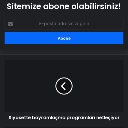
Sitemize abone olabilirsiniz!
E-
posta
adresinizi
girin
Siyasette
bayramlaşma
programları
netleşiyor
Siyasette bayramlaşma programları netleşiyor