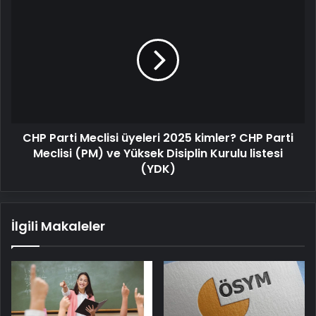
CHP
Parti
Meclisi
üyeleri
2025
kimler?
CHP
Parti
Meclisi
CHP Parti Meclisi üyeleri 2025 kimler? CHP Parti
(PM)
ve
Meclisi (PM) ve Yüksek Disiplin Kurulu listesi
Yüksek
(YDK)
Disiplin
Kurulu
listesi
İlgili Makaleler
(YDK)