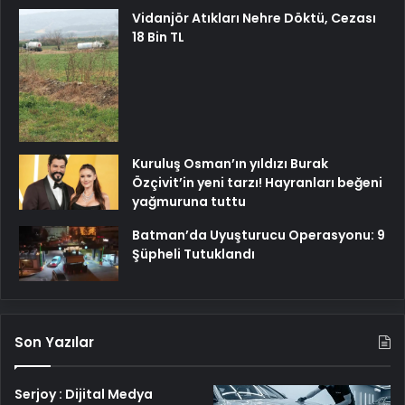
Vidanjör Atıkları Nehre Döktü, Cezası
18 Bin TL
Kuruluş Osman’ın yıldızı Burak
Özçivit’in yeni tarzı! Hayranları beğeni
yağmuruna tuttu
Batman’da Uyuşturucu Operasyonu: 9
Şüpheli Tutuklandı
Son Yazılar
Serjoy : Dijital Medya