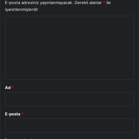
E-posta adresiniz yayınlanmayacak.
Gerekli alanlar
*
ile
işaretlenmişlerdir
Y
o
r
u
m
*
Ad
*
E-posta
*