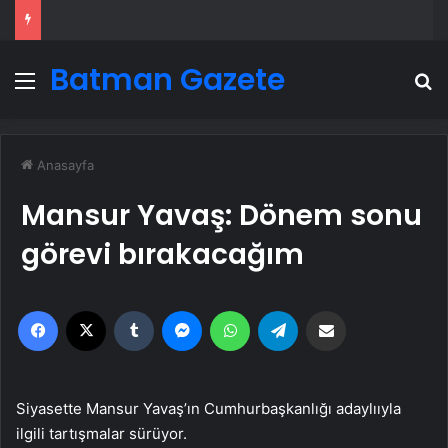
Batman Gazete
Menü
A
Anasayfa
Mansur Yavaş: Dönem sonu
görevi bırakacağım
Facebook
X
Tumblr
Messenger
WhatsApp
Telegram
Email'den paylaş
Siyasette Mansur Yavaş’ın Cumhurbaşkanlığı adaylııyla
ilgili tartışmalar sürüyor.