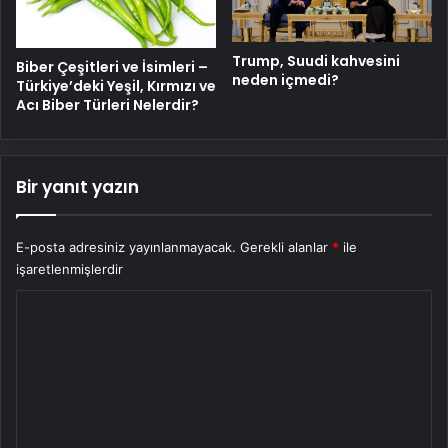
Trump, Suudi kahvesini
Biber Çeşitleri ve İsimleri –
neden içmedi?
Türkiye’deki Yeşil, Kırmızı ve
Acı Biber Türleri Nelerdir?
Bir yanıt yazın
E-posta adresiniz yayınlanmayacak.
Gerekli alanlar
*
ile
işaretlenmişlerdir
Y
o
r
u
m