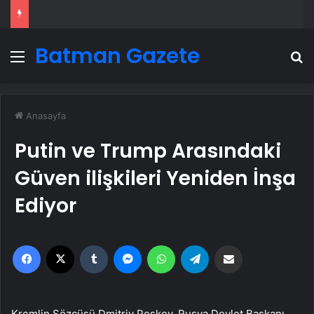
Batman Gazete
Menü
A
Anasayfa
Putin ve Trump Arasındaki
Güven ilişkileri Yeniden İnşa
Ediyor
Facebook
X
Tumblr
Messenger
WhatsApp
Telegram
Email'den paylaş
Kremlin Sözcüsü Dmitriy Peskov, Rusya Devlet Başkanı