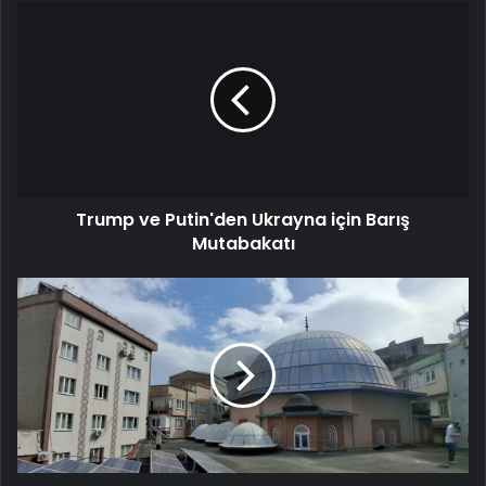
Trump
ve
Putin'den
Ukrayna
için
Barış
Mutabakatı
Trump ve Putin'den Ukrayna için Barış
Mutabakatı
Güneş
panelleri
ile
kendi
elektriğini
üreten
cami:
Fazla
enerjisi