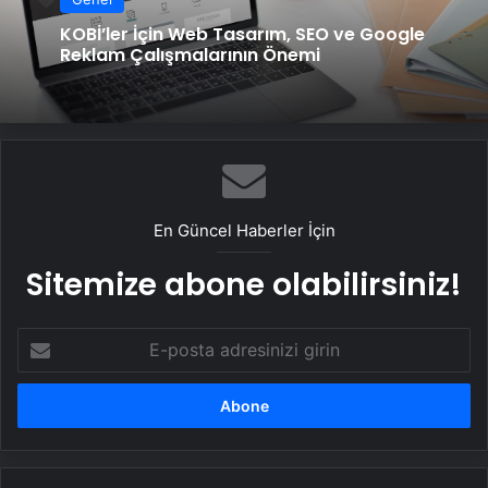
KOBİ’ler İçin Web Tasarım, SEO ve Google
Reklam Çalışmalarının Önemi
En Güncel Haberler İçin
Sitemize abone olabilirsiniz!
E-
posta
adresinizi
girin