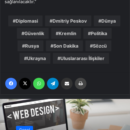
sağlanılacaktır.”
Diplomasi
Dmitriy Peskov
Dünya
Güvenlik
Kremlin
Politika
Rusya
Son Dakika
Sözcü
Ukrayna
Uluslararası İlişkiler
Facebook
X
WhatsApp
Telegram
Email'den paylaş
Yaz
Genel