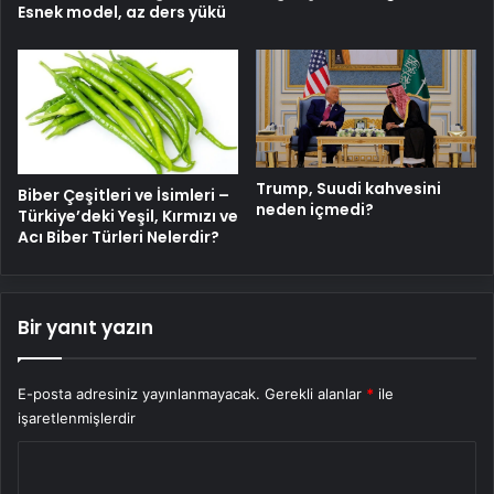
Esnek model, az ders yükü
Trump, Suudi kahvesini
Biber Çeşitleri ve İsimleri –
neden içmedi?
Türkiye’deki Yeşil, Kırmızı ve
Acı Biber Türleri Nelerdir?
Bir yanıt yazın
E-posta adresiniz yayınlanmayacak.
Gerekli alanlar
*
ile
işaretlenmişlerdir
Y
o