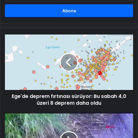
adresinizi
girin
Ege'de
deprem
fırtınası
sürüyor:
Bu
sabah
4,0
üzeri
8
Ege'de deprem fırtınası sürüyor: Bu sabah 4,0
deprem
daha
üzeri 8 deprem daha oldu
oldu
Bursa'da
Yaban
Domuzu
Yavruları