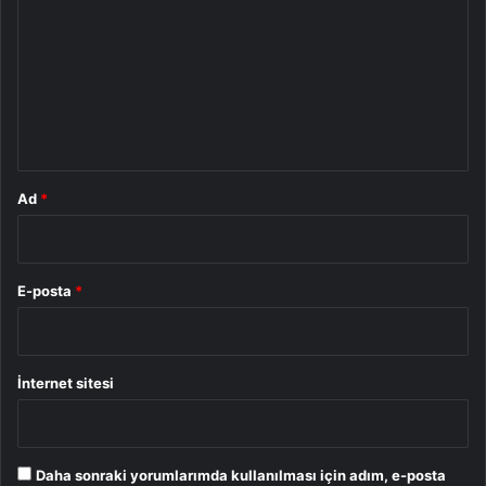
r
u
m
*
Ad
*
E-posta
*
İnternet sitesi
Daha sonraki yorumlarımda kullanılması için adım, e-posta