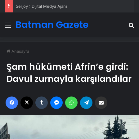
Serjoy : Dijital Medya Ajansı, Google Reklam Ajansı, SEO Ajansı ve Web Tasarım Ajansı
Batman Gazete
Menü
A
Anasayfa
Şam hükümeti Afrin’e girdi:
Davul zurnayla karşılandılar
Facebook
X
Tumblr
Messenger
WhatsApp
Telegram
Email'den paylaş