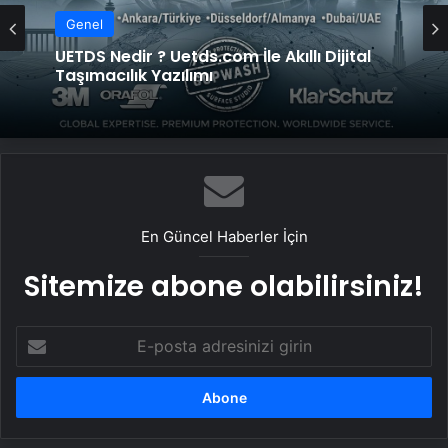
Genel
UETDS Nedir ? Uetds.com İle Akıllı Dijital
Taşımacılık Yazılımı
En Güncel Haberler İçin
Sitemize abone olabilirsiniz!
E-
posta
adresinizi
girin