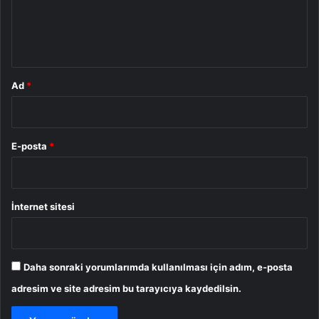
m
*
Ad
*
E-posta
*
İnternet sitesi
Daha sonraki yorumlarımda kullanılması için adım, e-posta
adresim ve site adresim bu tarayıcıya kaydedilsin.