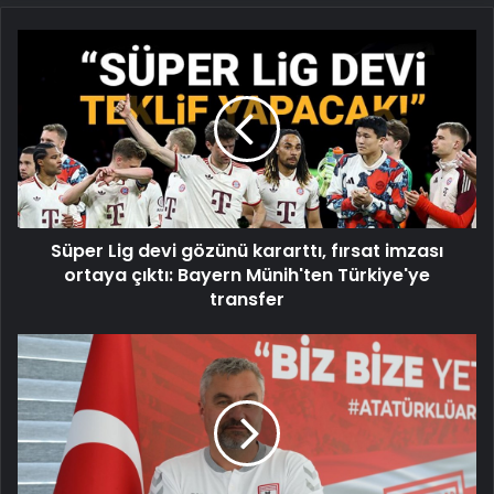
Süper
Lig
devi
gözünü
kararttı,
fırsat
imzası
ortaya
çıktı:
Süper Lig devi gözünü kararttı, fırsat imzası
Bayern
Münih'ten
ortaya çıktı: Bayern Münih'ten Türkiye'ye
Türkiye'ye
transfer
transfer
Thomas
Reis'ten
iddialı
açıklama:
"Baskı
Galatasaray'ın
üstünde"