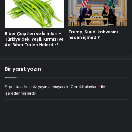
Trump, Suudi kahvesini
Biber Çeşitleri ve İsimleri –
neden içmedi?
Türkiye’deki Yeşil, Kırmızı ve
Acı Biber Türleri Nelerdir?
Bir yanıt yazın
E-posta adresiniz yayınlanmayacak.
Gerekli alanlar
*
ile
işaretlenmişlerdir
Y
o
r
u