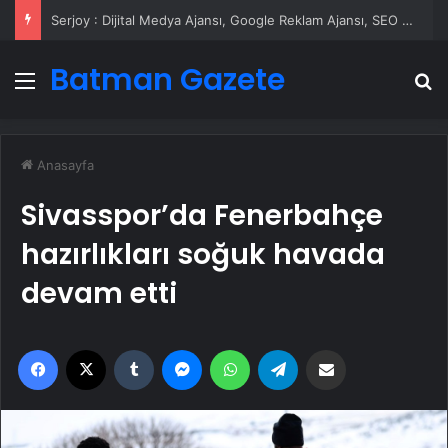
UETDS Nedir ? Uetds.com İle Akıllı Dijital Taşımacılık Yazılımı
Batman Gazete
Menü
A
Anasayfa
Sivasspor’da Fenerbahçe
hazırlıkları soğuk havada
devam etti
Facebook
X
Tumblr
Messenger
WhatsApp
Telegram
Email'den paylaş