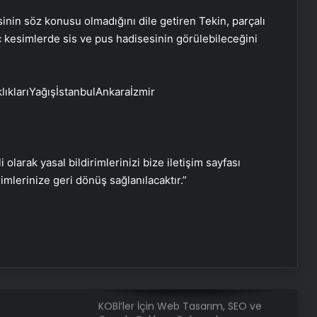
Bulmaca Cevabı – Bulmacada Koyu
inin söz konusu olmadığını dile getiren Tekin, parçalı
Renkli Sert Bir Ağaç Türü
ç kesimlerde sis ve pus hadisesinin görülebileceğini
Bir Tür Bamya Yemeği Bulmaca
Cevabı – Bulmacada Bir Tür Bamya
Yemeği 5 Harfli Cevap
klarıYağışİstanbulAnkaraİzmir
Balıkesir Üniversitesi’nde
gerçekleştirilen “İlkler” üniversitenin
geleceğini şekillendiriyor
i olarak yasal bildirimlerinizi bize iletişim sayfası
rimlerinize geri dönüş sağlanılacaktır.”
Ustalar çırak bulamıyor
Menemen Nasıl Yazılır? TDK’ye Göre
Doğru Yazılışı Menemen Mi,
Melemen Mi?
KOBİ’ler İçin Web Tasarım, SEO ve