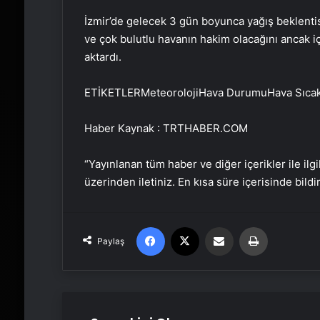
İzmir’de gelecek 3 gün boyunca yağış beklentis
ve çok bulutlu havanın hakim olacağını ancak i
aktardı.
ETİKETLERMeteorolojiHava DurumuHava Sıcaklı
Haber Kaynak : TRTHABER.COM
“Yayınlanan tüm haber ve diğer içerikler ile ilgil
üzerinden iletiniz. En kısa süre içerisinde bildi
Facebook
X
Email'den paylaş
Yaz
Paylaş