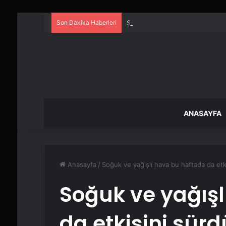
Son Dakika Haberleri
Serjoy : Dijital Medya Ajansı, 
ANASAYFA
Anasayfa
/
Soğuk ve yağışlı hava bu haftada da etk
Soğuk ve yağışl
da etkisini sür