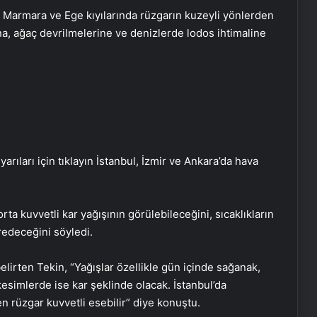
 Marmara ve Ege kıyılarında rüzgarın kuzeyli yönlerden
na, ağaç devrilmelerine ve denizlerde lodos ihtimaline
rıları için tıklayın İstanbul, İzmir ve Ankara’da hava
ta kuvvetli kar yağışının görülebileceğini, sıcaklıkların
redeceğini söyledi.
lirten Tekin, “Yağışlar özellikle gün içinde sağanak,
esimlerde ise kar şeklinde olacak. İstanbul’da
rüzgar kuvvetli esebilir” diye konuştu.
Koyu Renkli Sert Bir Ağaç Türü