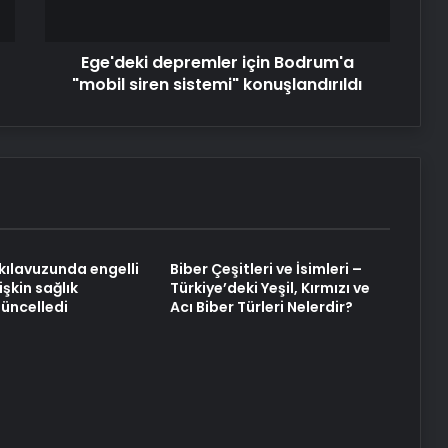
Önemi
konuşlandırıldı
Ege'deki depremler için Bodrum'a
Serjoy : Dijital Medya Ajansı, Google
"mobil siren sistemi" konuşlandırıldı
Reklam Ajansı, SEO Ajansı ve Web
Tasarım Ajansı
UETDS Nedir ? Uetds.com İle Akıllı
Dijital Taşımacılık Yazılımı
Yeni Dünya Düzensizliği Çağında
kılavuzunda engelli
Biber Çeşitleri ve İsimleri –
Türk Dış Politikası ve Hakan Fidan
işkin sağlık
Türkiye’deki Yeşil, Kırmızı ve
Faktörü
güncelledi
Acı Biber Türleri Nelerdir?
Datahost İle Güvenilir Sunucu
Hizmetleri