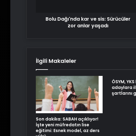
anlar
yaşadı
Bolu Dağı'nda kar ve sis: Sürücüler
zor anlar yaşadı
İlgili Makaleler
ÖSYM, YKS 
adaylara il
şartlarını 
Son dakika: SABAH açıklıyor!
İşte yeni müfredatın lise
eğitimi: Esnek model, az ders