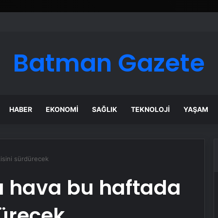
Google Reklam Ajansı, SEO Ajansı ve Web Tasarım Ajansı
Batman Gazete
HABER
EKONOMI
SAĞLIK
TEKNOLOJI
YAŞAM
isini sürdürecek
ı hava bu haftada
dürecek