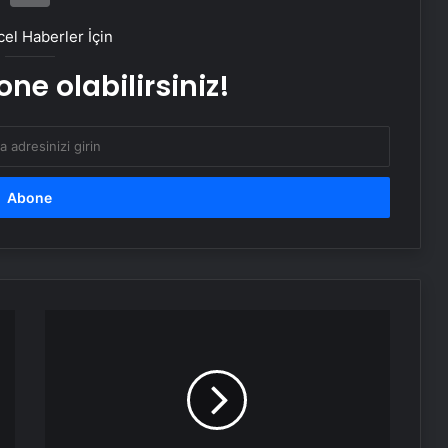
Bulmaca Cevabı – Bulmacada Koyu
Renkli Sert Bir Ağaç Türü
el Haberler İçin
ne olabilirsiniz!
Bir Tür Bamya Yemeği Bulmaca
Cevabı – Bulmacada Bir Tür Bamya
Yemeği 5 Harfli Cevap
Balıkesir Üniversitesi’nde
gerçekleştirilen “İlkler” üniversitenin
geleceğini şekillendiriyor
Ustalar çırak bulamıyor
Ege'deki
Menemen Nasıl Yazılır? TDK’ye Göre
depremler
Doğru Yazılışı Menemen Mi,
için
Melemen Mi?
Bodrum'a
"mobil
KOBİ’ler İçin Web Tasarım, SEO ve
siren
Google Reklam Çalışmalarının
sistemi"