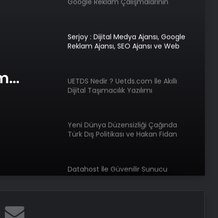
Google Reklam Çalışmalarının
Önemi
Serjoy : Dijital Medya Ajansı, Google
Reklam Ajansı, SEO Ajansı ve Web
Tasarım Ajansı
am
UETDS Nedir ? Uetds.com İle Akıllı
Dijital Taşımacılık Yazılımı
e Web
Yeni Dünya Düzensizliği Çağında
Türk Dış Politikası ve Hakan Fidan
Faktörü
Datahost İle Güvenilir Sunucu
Hizmetleri
Koyu Renkli Sert Bir Ağaç Türü