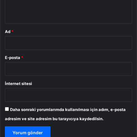
m
*
Ad
*
E-posta
*
İnternet sitesi
Daha sonraki yorumlarımda kullanılması için adım, e-posta
adresim ve site adresim bu tarayıcıya kaydedilsin.