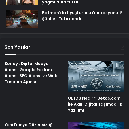
Kuruluş Osman’ın yıldızı Burak
Özçivit’in yeni tarzı! Hayranları beğeni
yağmuruna tuttu
Batman’da Uyuşturucu Operasyonu: 9
Şüpheli Tutuklandı
Son Yazılar
Serjoy : Dijital Medya
Ajansı, Google Reklam
Ajansı, SEO Ajansı ve Web
Tasarım Ajansı
UETDS Nedir ? Uetds.com
İle Akıllı Dijital Taşımacılık
Yazılımı