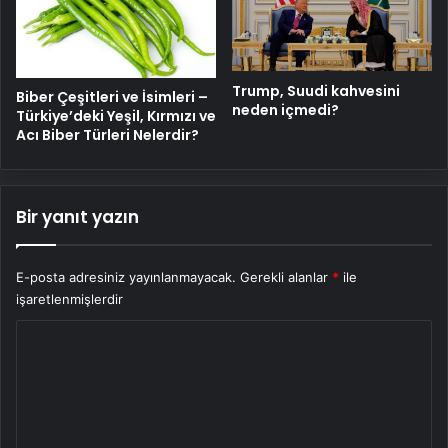
Trump, Suudi kahvesini
Biber Çeşitleri ve İsimleri –
neden içmedi?
Türkiye’deki Yeşil, Kırmızı ve
Acı Biber Türleri Nelerdir?
Bir yanıt yazın
E-posta adresiniz yayınlanmayacak.
Gerekli alanlar
*
ile
işaretlenmişlerdir
Y
o
r
u