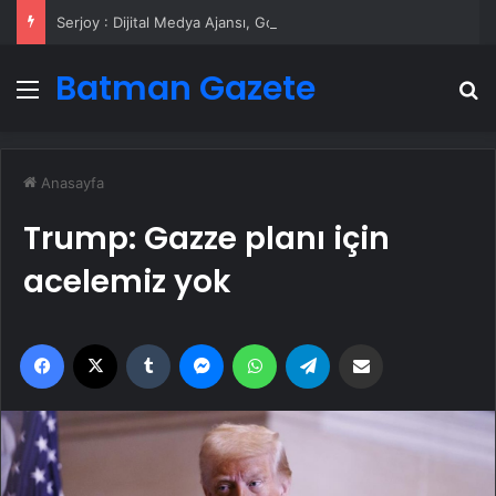
Serjoy : Dijital Medya Ajansı, Google Reklam Ajansı, SEO Ajansı ve Web Tasarım Ajansı
Batman Gazete
Menü
A
Anasayfa
Trump: Gazze planı için
acelemiz yok
Facebook
X
Tumblr
Messenger
WhatsApp
Telegram
Email'den paylaş