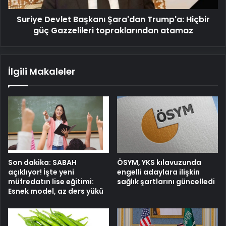
topraklarından
Suriye Devlet Başkanı Şara'dan Trump'a: Hiçbir
atamaz
güç Gazzelileri topraklarından atamaz
İlgili Makaleler
Son dakika: SABAH
ÖSYM, YKS kılavuzunda
açıklıyor! İşte yeni
engelli adaylara ilişkin
müfredatın lise eğitimi:
sağlık şartlarını güncelledi
Esnek model, az ders yükü