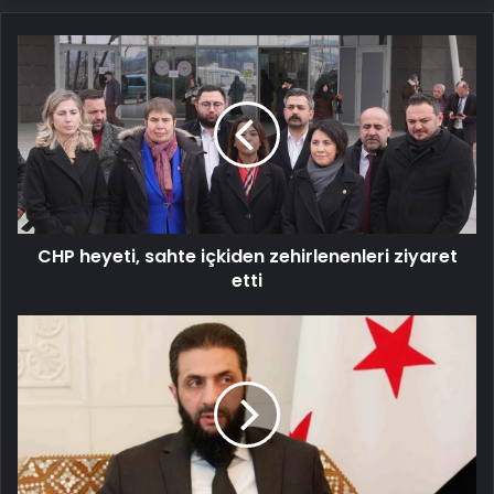
CHP
heyeti,
sahte
içkiden
zehirlenenleri
ziyaret
etti
CHP heyeti, sahte içkiden zehirlenenleri ziyaret
etti
Suriye
Devlet
Başkanı
Şara'dan
Trump'a:
Hiçbir
güç
Gazzelileri