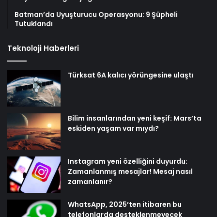
Kuruluş Osman’ın yıldızı Burak Özçivit’in yeni tarzı!
Hayranları beğeni yağmuruna tuttu
Batman’da Uyuşturucu Operasyonu: 9 Şüpheli
Tutuklandı
Teknoloji Haberleri
Türksat 6A kalıcı yörüngesine ulaştı
Bilim insanlarından yeni keşif: Mars’ta
eskiden yaşam var mıydı?
Instagram yeni özelliğini duyurdu:
Zamanlanmış mesajlar! Mesaj nasıl
zamanlanır?