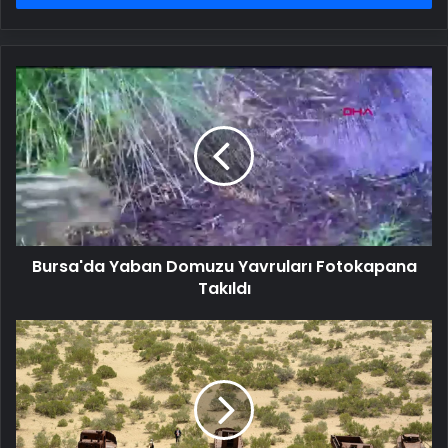
Bursa'da
Yaban
Domuzu
Yavruları
Fotokapana
Takıldı
Bursa'da Yaban Domuzu Yavruları Fotokapana
Takıldı
Dünyanın
dördüncü
büyük
gölü
Aral,
çöle