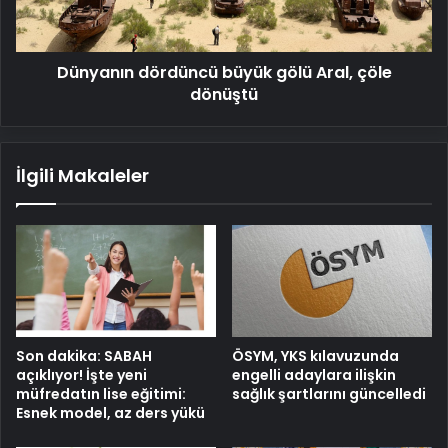
dönüştü
Dünyanın dördüncü büyük gölü Aral, çöle
dönüştü
İlgili Makaleler
Son dakika: SABAH
ÖSYM, YKS kılavuzunda
açıklıyor! İşte yeni
engelli adaylara ilişkin
müfredatın lise eğitimi:
sağlık şartlarını güncelledi
Esnek model, az ders yükü