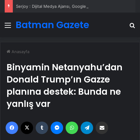
Serjoy : Dijital Medya Ajansı, Google Reklam Ajansı, SEO Ajansı ve Web Tasarım Ajansı
Batman Gazete
Menü
A
Anasayfa
Binyamin Netanyahu’dan
Donald Trump’ın Gazze
planına destek: Bunda ne
yanlış var
Facebook
X
Tumblr
Messenger
WhatsApp
Telegram
Email'den paylaş