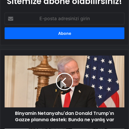
Sitemize abone olabilirsiniz!
E-
posta
adresinizi
girin
Binyamin
Netanyahu'dan
Donald
Trump'ın
Gazze
planına
destek:
Bunda
ne
Binyamin Netanyahu'dan Donald Trump'ın
yanlış
var
Gazze planına destek: Bunda ne yanlış var