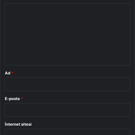
Y
o
r
u
m
*
Ad
*
E-posta
*
İnternet sitesi