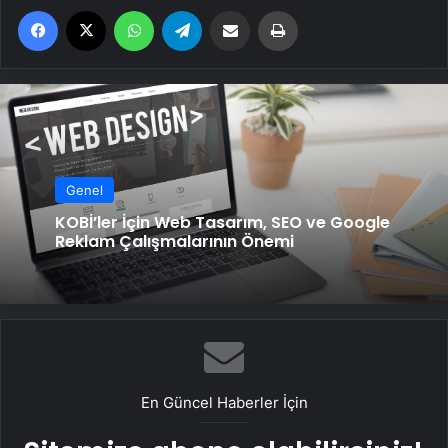
Facebook
X
WhatsApp
Telegram
Email'den paylaş
Yaz
Genel
KOBİ’ler İçin Web Tasarım, SEO ve Google
Reklam Çalışmalarının Önemi
En Güncel Haberler İçin