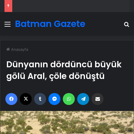
Batman Gazete
Menü
A
Anasayfa
Dünyanın dördüncü büyük
gölü Aral, çöle dönüştü
Facebook
X
Tumblr
Messenger
WhatsApp
Telegram
Email'den paylaş