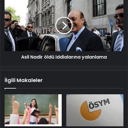
Asil
Nadir
öldü
iddialarına
yalanlama
Asil Nadir öldü iddialarına yalanlama
İlgili Makaleler