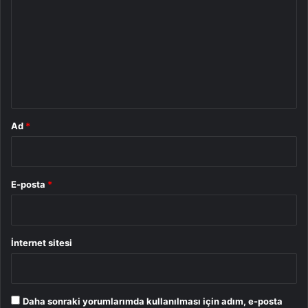
r
u
m
*
Ad
*
E-posta
*
İnternet sitesi
Daha sonraki yorumlarımda kullanılması için adım, e-posta