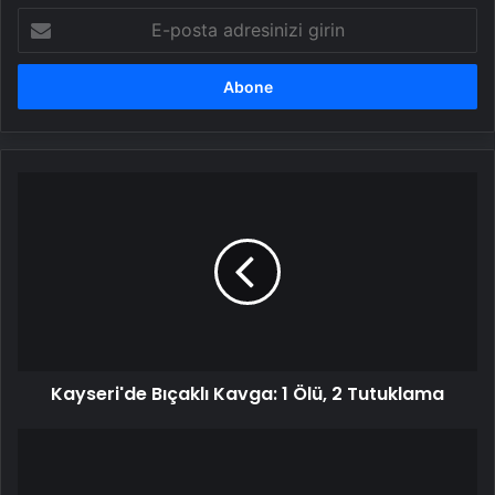
E-
posta
adresinizi
girin
Kayseri'de
Bıçaklı
Kavga:
1
Ölü,
2
Tutuklama
Kayseri'de Bıçaklı Kavga: 1 Ölü, 2 Tutuklama
Samsun'da
Aranan
Dolandırıcı