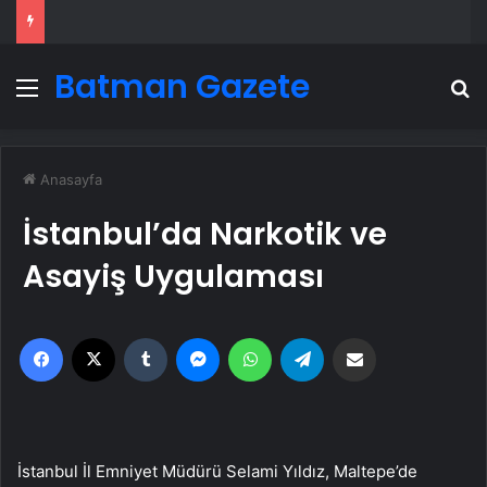
Batman Gazete
Menü
A
Anasayfa
İstanbul’da Narkotik ve
Asayiş Uygulaması
Facebook
X
Tumblr
Messenger
WhatsApp
Telegram
Email'den paylaş
İstanbul İl Emniyet Müdürü Selami Yıldız, Maltepe’de