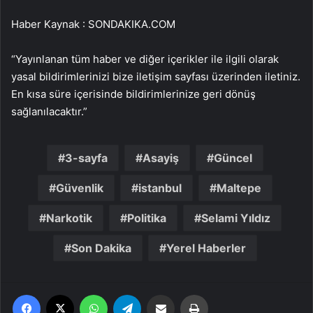
Haber Kaynak : SONDAKIKA.COM
“Yayınlanan tüm haber ve diğer içerikler ile ilgili olarak
yasal bildirimlerinizi bize iletişim sayfası üzerinden iletiniz.
En kısa süre içerisinde bildirimlerinize geri dönüş
sağlanılacaktır.”
3-sayfa
Asayiş
Güncel
Güvenlik
istanbul
Maltepe
Narkotik
Politika
Selami Yıldız
Son Dakika
Yerel Haberler
Facebook
X
WhatsApp
Telegram
Email'den paylaş
Yaz