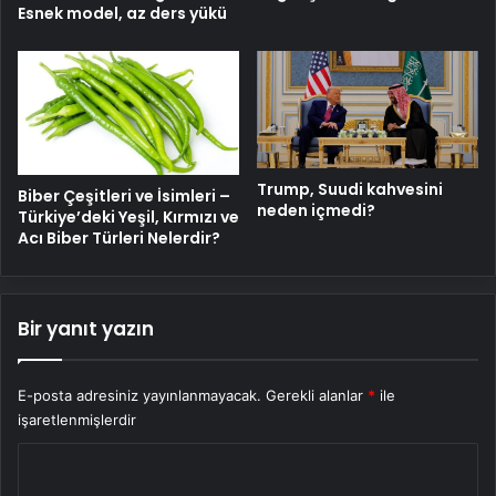
Esnek model, az ders yükü
Trump, Suudi kahvesini
Biber Çeşitleri ve İsimleri –
neden içmedi?
Türkiye’deki Yeşil, Kırmızı ve
Acı Biber Türleri Nelerdir?
Bir yanıt yazın
E-posta adresiniz yayınlanmayacak.
Gerekli alanlar
*
ile
işaretlenmişlerdir
Y
o