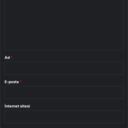
o
r
u
m
*
Ad
*
E-posta
*
İnternet sitesi