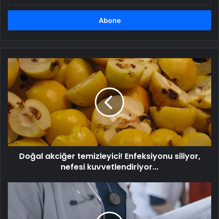
adresinizi
girin
Doğal
akciğer
temizleyici!
Enfeksiyonu
siliyor,
nefesi
kuvvetlendiriyor...
Doğal akciğer temizleyici! Enfeksiyonu siliyor,
nefesi kuvvetlendiriyor...
Sosyal
Sigortalar
Kanunu'nda
değişiklik: