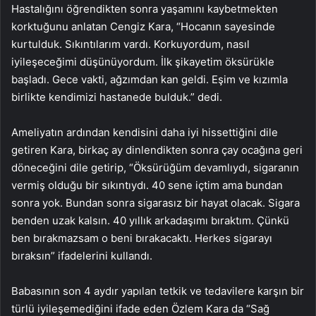
Hastalığını öğrendikten sonra yaşamını kaybetmekten
korktuğunu anlatan Cengiz Kara, “Hocanın sayesinde
kurtulduk. Sıkıntılarım vardı. Korkuyordum, nasıl
iyileşeceğimi düşünüyordum. İlk şikayetim öksürükle
başladı. Gece vakti, ağzımdan kan geldi. Eşim ve kızımla
birlikte kendimizi hastanede bulduk.” dedi.
Ameliyatın ardından kendisini daha iyi hissettiğini dile
getiren Kara, birkaç ay dinlendikten sonra çay ocağına geri
döneceğini dile getirip, “Öksürüğüm devamlıydı, sigaranın
vermiş olduğu bir sıkıntıydı. 40 sene içtim ama bundan
sonra yok. Bundan sonra sigarasız bir hayat olacak. Sigara
benden uzak kalsın. 40 yıllık arkadaşımı bıraktım. Çünkü
ben bırakmazsam o beni bırakacaktı. Herkes sigarayı
bıraksın” ifadelerini kullandı.
Babasının son 4 aydır yapılan tetkik ve tedavilere karşın bir
türlü iyileşemediğini ifade eden Özlem Kara da “Sağ