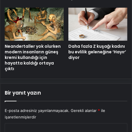
Neandertaller yok olurken
Daha fazla Z kuşağı kadını
modern insanların güneş
bu evlilik geleneğine ‘Hayır’
kremi kullandığı için
diyor
hayatta kaldığı ortaya
çıktı
Bir yanıt yazın
E-posta adresiniz yayınlanmayacak.
Gerekli alanlar
*
ile
işaretlenmişlerdir
Y