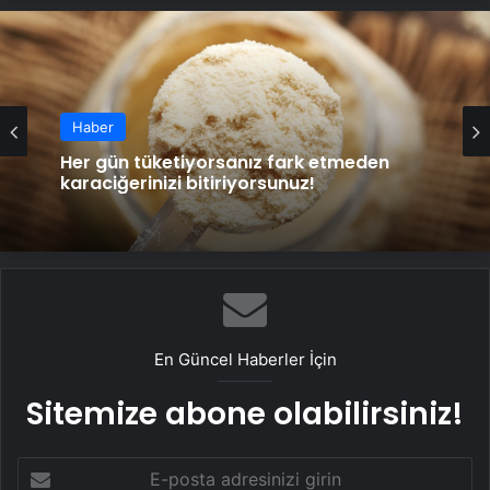
Haber
Her gün tüketiyorsanız fark etmeden
karaciğerinizi bitiriyorsunuz!
En Güncel Haberler İçin
Sitemize abone olabilirsiniz!
E-
posta