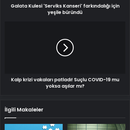
Galata Kulesi 'Serviks Kanseri' farkındalığı için
yeşile büründü
Kalp
krizi
vakaları
patladı!
Suçlu
COVID-
19
mu
yoksa
Kalp krizi vakaları patladı! Suçlu COVID-19 mu
aşılar
mı?
yoksa aşılar mı?
İlgili Makaleler