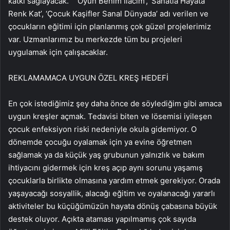
katkı sağlayacak. “ ‘Oyun Benim İlacım’, ‘Sanatla Hayata
Renk Kat’, ‘Çocuk Kaşifler Sanal Dünyada’ adı verilen ve
çocukların eğitimi için planlanmış çok güzel projelerimiz
var. Uzmanlarımız bu merkezde tüm bu projeleri
uygulamak için çalışacaklar.
REKLAM
AMACA UYGUN ÖZEL KREŞ HEDEFİ
En çok istediğimiz şey daha önce de söylediğim gibi amaca
uygun kreşler açmak. Tedavisi biten ve lösemisi iyileşen
çocuk enfeksiyon riski nedeniyle okula gidemiyor. O
dönemde çocuğu oyalamak için ya evine öğretmen
sağlamak ya da küçük yaş grubunun yalnızlık ve bakım
ihtiyacını gidermek için kreş açıp aynı sorunu yaşamış
çocuklarla birlikte olmasına yardım etmek gerekiyor. Orada
yaşayacağı sosyallik, alacağı eğitim ve oyalanacağı yararlı
aktiviteler bu küçüğümüzün hayata dönüş çabasına büyük
destek oluyor. Açıkta ataması yapılmamış çok sayıda