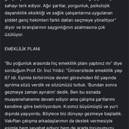
sahayı terk ediyor. Ağır şartlar, yorgunluk, psikolojik
dayanıklılık eksikliği ve sağlık çalışanlarına uygulanan
şiddet genç hekimleri farklı dalları seçmeye yöneltiyor”
diyor ve branşlarının saygınlığının azalmasına çok
üzülüyor.
EMEKLİLİK PLANI
“Bu yoğunluk arasında hiç emeklilik planı yaptınız mı” diye
sorduğum Prof. Dr. İnci Yıldız: “Üniversitede emeklilik yaşı
67 idi. Eşimle birbirimize devlet görevinden 60 yaşında
ayrılma sözü verdik ve sözümüzü tuttuk. ‘Bundan sonra
gezmeye zaman ayıralım’ dedik. Ben bu esnada
muayenehaneme devam ediyor ama çalışma şartlarımı
kendime göre belirliyordum. Kızımız büyümüştü ve yurt
dışında yaşıyordu. Böylece biz dünyayı gezmeye başladık.
Vakıftan çalışma arkadaşlarımın da destek vermesiyle
eşimle hem seyahat ediyor hem de arada torunumuzu