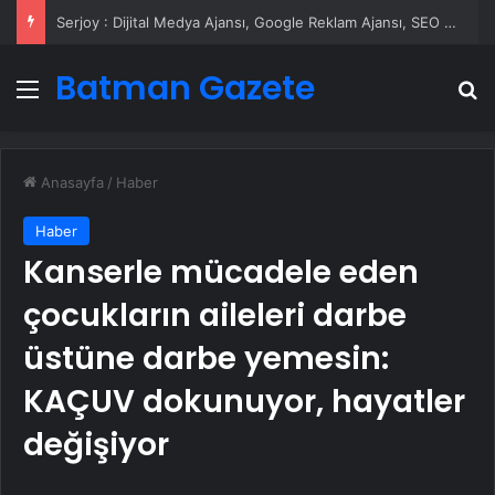
Serjoy : Dijital Medya Ajansı, Google Reklam Ajansı, SEO Ajansı ve Web Tasarım Ajansı
Batman Gazete
Menü
A
Anasayfa
/
Haber
Haber
Kanserle mücadele eden
çocukların aileleri darbe
üstüne darbe yemesin:
KAÇUV dokunuyor, hayatler
değişiyor