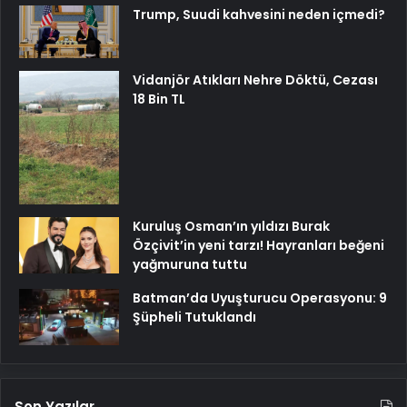
Trump, Suudi kahvesini neden içmedi?
Vidanjör Atıkları Nehre Döktü, Cezası
18 Bin TL
Kuruluş Osman’ın yıldızı Burak
Özçivit’in yeni tarzı! Hayranları beğeni
yağmuruna tuttu
Batman’da Uyuşturucu Operasyonu: 9
Şüpheli Tutuklandı
Son Yazılar