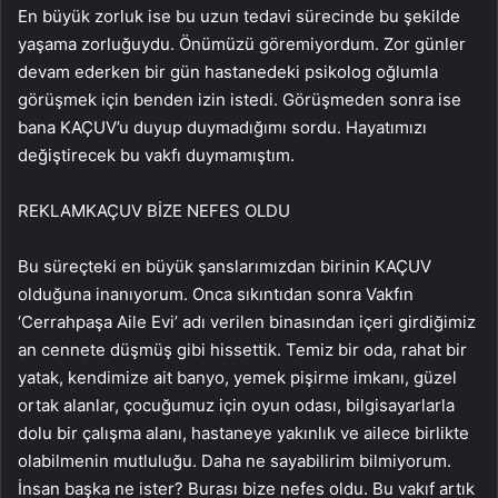
En büyük zorluk ise bu uzun tedavi sürecinde bu şekilde
yaşama zorluğuydu. Önümüzü göremiyordum. Zor günler
devam ederken bir gün hastanedeki psikolog oğlumla
görüşmek için benden izin istedi. Görüşmeden sonra ise
bana KAÇUV’u duyup duymadığımı sordu. Hayatımızı
değiştirecek bu vakfı duymamıştım.
REKLAM
KAÇUV BİZE NEFES OLDU
Bu süreçteki en büyük şanslarımızdan birinin KAÇUV
olduğuna inanıyorum. Onca sıkıntıdan sonra Vakfın
‘Cerrahpaşa Aile Evi’ adı verilen binasından içeri girdiğimiz
an cennete düşmüş gibi hissettik. Temiz bir oda, rahat bir
yatak, kendimize ait banyo, yemek pişirme imkanı, güzel
ortak alanlar, çocuğumuz için oyun odası, bilgisayarlarla
dolu bir çalışma alanı, hastaneye yakınlık ve ailece birlikte
olabilmenin mutluluğu. Daha ne sayabilirim bilmiyorum.
İnsan başka ne ister? Burası bize nefes oldu. Bu vakıf artık