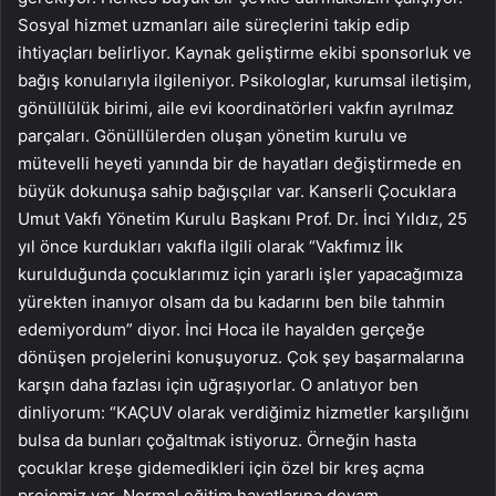
Sosyal hizmet uzmanları aile süreçlerini takip edip
ihtiyaçları belirliyor. Kaynak geliştirme ekibi sponsorluk ve
bağış konularıyla ilgileniyor. Psikologlar, kurumsal iletişim,
gönüllülük birimi, aile evi koordinatörleri vakfın ayrılmaz
parçaları. Gönüllülerden oluşan yönetim kurulu ve
mütevelli heyeti yanında bir de hayatları değiştirmede en
büyük dokunuşa sahip bağışçılar var. Kanserli Çocuklara
Umut Vakfı Yönetim Kurulu Başkanı Prof. Dr. İnci Yıldız, 25
yıl önce kurdukları vakıfla ilgili olarak “Vakfımız İlk
kurulduğunda çocuklarımız için yararlı işler yapacağımıza
yürekten inanıyor olsam da bu kadarını ben bile tahmin
edemiyordum” diyor. İnci Hoca ile hayalden gerçeğe
dönüşen projelerini konuşuyoruz. Çok şey başarmalarına
karşın daha fazlası için uğraşıyorlar. O anlatıyor ben
dinliyorum: “KAÇUV olarak verdiğimiz hizmetler karşılığını
bulsa da bunları çoğaltmak istiyoruz. Örneğin hasta
çocuklar kreşe gidemedikleri için özel bir kreş açma
projemiz var. Normal eğitim hayatlarına devam