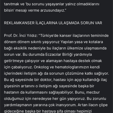
tanıtmak ve ‘bu sorunu yaşayanlar yalnız olmadıklarını
bilsin’ mesajı verme arzusundayız.”
REKLAM
KANSER İLAÇLARINA ULAŞMADA SORUN VAR
Prof. Dr. İnci Yıldız: “Türkiye’de kanser ilaçlarının temininde
dönem dönem sıkıntı yaşıyoruz Yapılan yasa ve kotalara
bağlı eksiklik nedeniyle bu ilaçların ülkemize ulaşmasında
sorun var. Bu durumda Eczacılar Birliği yardımıyla
getirtmeye çalışıyor ve alamayan hastaya destek olmak
için çabalıyoruz. Onkolog ve hematologlarımızın kendi
içlerindeki iletişim ağı da sorunun çözümüne katkı sağlıyor.
Bu ağ sayesinde bir doktor, hastası için açıp kullandığı ilaç
şişesinin artanını o iletişim ağı sayesinde başka bir
hastanın da kullanmasını sağlayabiliyor. Bunu, mecbur
olduğumuz için neredeyse her gün yapıyoruz. Bu zorunlu
yardımlaşmanın yararına çok inanıyorum. Artan ilacın çöpe
gideceğine başka bir hastaya şifa olması hepimizi