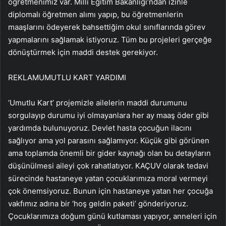
öğretmenimiz var. Milli Eğitim Bakanlığı’ndan izinle
diplomalı öğretmen alımı yapıp, bu öğretmenlerin
maaşlarını ödeyerek bahsettiğim okul sınıflarında görev
yapmalarını sağlamak istiyoruz. Tüm bu projeleri gerçeğe
dönüştürmek için maddi destek gerekiyor.
REKLAM
UMUTLU KART YARDIMI
‘Umutlu Kart’ projemizle ailelerin maddi durumunu
sorgulayıp durumu iyi olmayanlara her ay maaş öder gibi
yardımda bulunuyoruz. Devlet hasta çocuğun ilacını
sağlıyor ama yol parasını sağlamıyor. Küçük gibi görünen
ama toplamda önemli bir gider kaynağı olan bu detayların
düşünülmesi aileyi çok rahatlatıyor. KAÇUV olarak tedavi
sürecinde hastaneye yatan çocuklarımıza moral vermeyi
çok önemsiyoruz. Bunun için hastaneye yatan her çocuğa
vakfımız adına bir ‘hoş geldin paketi’ gönderiyoruz.
Çocuklarımıza doğum günü kutlaması yapıyor, anneleri için