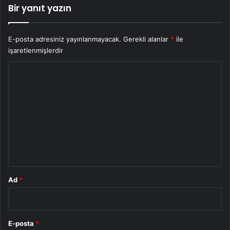
Bir yanıt yazın
E-posta adresiniz yayınlanmayacak.
Gerekli alanlar
*
ile
işaretlenmişlerdir
Y
o
r
u
m
*
Ad
*
E-posta
*