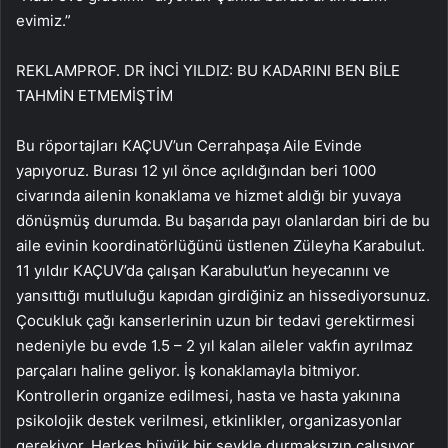
evimiz.”
REKLAM
PROF. DR İNCİ YILDIZ: BU KADARINI BEN BİLE
TAHMİN ETMEMİŞTİM
Bu röportajları KAÇUV’un Cerrahpaşa Aile Evinde
yapıyoruz. Burası 12 yıl önce açıldığından beri 1000
civarında ailenin konaklama ve hizmet aldığı bir yuvaya
dönüşmüş durumda. Bu başarıda payı olanlardan biri de bu
aile evinin koordinatörlüğünü üstlenen Züleyha Karabulut.
11 yıldır KAÇUV’da çalışan Karabulut’un heyecanını ve
yansıttığı mutluluğu kapıdan girdiğiniz an hissediyorsunuz.
Çocukluk çağı kanserlerinin uzun bir tedavi gerektirmesi
nedeniyle bu evde 1.5 – 2 yıl kalan aileler vakfın ayrılmaz
parçaları haline geliyor. İş konaklamayla bitmiyor.
Kontrollerin organize edilmesi, hasta ve hasta yakınına
psikolojik destek verilmesi, etkinlikler, organizasyonlar
gerekiyor. Herkes büyük bir şevkle durmaksızın çalışıyor.