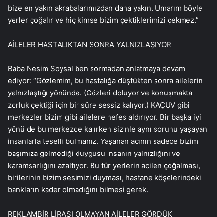
bize en yakın akrabalarımızdan daha yakın. Umarım böyle
yerler çoğalır ve hiç kimse bizim çektiklerimizi çekmez.”
AİLELER HASTALIKTAN SONRA YALNIZLAŞIYOR
Baba Nesim Soysal ben sormadan anlatmaya devam
ediyor: “Gözlemim, bu hastalığa düştükten sonra ailelerin
yalnızlaştığı yönünde. (Gözleri doluyor ve konuşmakta
zorluk çektiği için bir süre sessiz kalıyor.) KAÇUV gibi
merkezler bizim gibi ailelere nefes aldırıyor. Bir başka iyi
yönü de bu merkezde kalırken sizinle aynı sorunu yaşayan
insanlarla teselli bulmanız. Yaşanan acının sadece bizim
başımıza gelmediği duygusu insanın yalnızlığını ve
karamsarlığını azaltıyor. Bu tür yerlerin acilen çoğalması,
birilerinin bizim sesimizi duyması, hastane köşelerindeki
bankların kader olmadığını bilmesi gerek.
REKLAM
BİR LİRASI OLMAYAN AİLELER GÖRDÜK