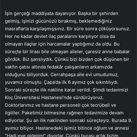
İşin gerçeği maddiyata dayanıyor. Başka bir şehirden
gelmiş, işinizi gücünüzü bırakmış, beklemediğiniz
masraflarla karşılaşmışsınız. Bir süre sonra çöküyorsunuz.
Her ne kadar devlet ilaç paralarını karşılıyor olsa da
olmayan ilaçlar için harcamalar yaptığımız da oldu. Bu
süreçte bir lirası bile olmayan aileler, çaresiz anne babalar
gördük. Biz şanslıydık. Çünkü bizi bizden çok düşünen bir
vakfın çatısı altında fedakâr çalışanların arkamızda
olduğunu biliyorduk. Cerrahpaşa aile evi umudumuz,
yuvamız olmuştu. Çapa’da ilk 6 ayımız çok sıkıntılıydı.
Sonraki süreçte ilik nakline karar verildi. Şimdi tedavimizi
Koç Üniversitesi Hastanesi’nde sürdürüyoruz.
Doktorlarımız ve hastane personeli çok tecrübeli ve
ilgililer. Paketimiz bitmesine rağmen tedavimize devam
ediyorlar. Şu an ilik naklinden sonraki süreçteyiz. Burada 9.
ayımız bitiyor. Hastanedeki işimiz bitince oğlum ve annesi
“Hadi eve gidelim!” diyorlar. Çünkü burası artık bizim