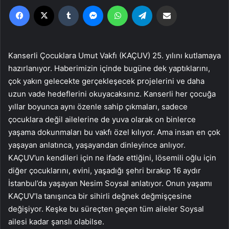
Facebook
X
Tumblr
Messenger
WhatsApp
Telegram
Email'den paylaş
Kanserli Çocuklara Umut Vakfı (KAÇUV) 25. yılını kutlamaya
hazırlanıyor. Haberimizin içinde bugüne dek yaptıklarını,
çok yakın gelecekte gerçekleşecek projelerini ve daha
uzun vade hedeflerini okuyacaksınız. Kanserli her çocuğa
yıllar boyunca aynı özenle sahip çıkmaları, sadece
çocuklara değil ailelerine de yuva olarak on binlerce
yaşama dokunmaları bu vakfı özel kılıyor. Ama insan en çok
yaşayan anlatınca, yaşayandan dinleyince anlıyor.
KAÇUV’un kendileri için ne ifade ettiğini, lösemili oğlu için
diğer çocuklarını, evini, yaşadığı şehri bırakıp 16 aydır
İstanbul’da yaşayan Nesim Soysal anlatıyor. Onun yaşamı
KAÇUV’la tanışınca bir sihirli değnek değmişçesine
değişiyor. Keşke bu süreçten geçen tüm aileler Soysal
ailesi kadar şanslı olabilse.