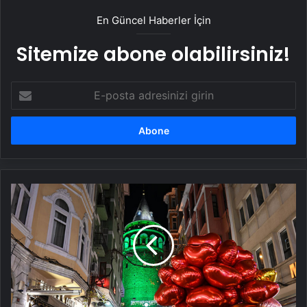
karaciğerinizi bitiriyorsunuz!
En Güncel Haberler İçin
Sitemize abone olabilirsiniz!
E-
posta
adresinizi
girin
Galata
Kulesi
'Serviks
Kanseri'
farkındalığı
için
yeşile
büründü