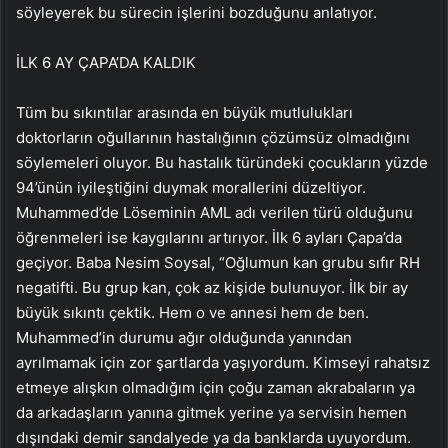
söyleyerek bu sürecin işlerini bozduğunu anlatıyor.
İLK 6 AY ÇAPA’DA KALDIK
Tüm bu sıkıntılar arasında en büyük mutlulukları
doktorların oğullarının hastalığının çözümsüz olmadığını
söylemeleri oluyor. Bu hastalık türündeki çocukların yüzde
94’ünün iyileştiğini duymak morallerini düzeltiyor.
Muhammed’de Löseminin AML adı verilen türü olduğunu
öğrenmeleri ise kaygılarını artırıyor. İlk 6 ayları Çapa’da
geçiyor. Baba Nesim Soysal, “Oğlumun kan grubu sıfır RH
negatifti. Bu grup kan, çok az kişide bulunuyor. İlk bir ay
büyük sıkıntı çektik. Hem o ve annesi hem de ben.
Muhammed’in durumu ağır olduğunda yanından
ayrılmamak için zor şartlarda yaşıyordum. Kimseyi rahatsız
etmeye alışkın olmadığım için çoğu zaman akrabaların ya
da arkadaşların yanına gitmek yerine ya servisin hemen
dışındaki demir sandalyede ya da banklarda uyuyordum.