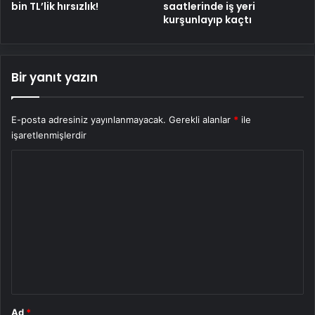
bin TL’lik hırsızlık!
saatlerinde iş yeri
kurşunlayıp kaçtı
Bir yanıt yazın
E-posta adresiniz yayınlanmayacak.
Gerekli alanlar
*
ile
işaretlenmişlerdir
Y
o
r
u
m
*
Ad
*