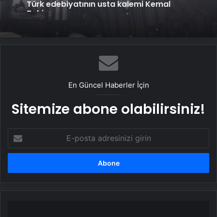
Tahir
En Güncel Haberler İçin
Sitemize abone olabilirsiniz!
E-
posta
adresinizi
girin
Uzun
ve