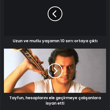
mutlu
yaşamın
10
sırrı
ortaya
çıktı
Uzun ve mutlu yaşamın 10 sırrı ortaya çıktı
Tayfun,
hesaplarını
ele
geçirmeye
çalışanlara
isyan
etti
Tayfun, hesaplarını ele geçirmeye çalışanlara
isyan etti