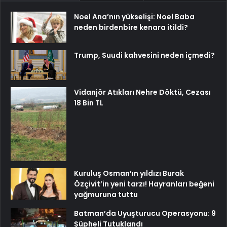
Noel Ana’nın yükselişi: Noel Baba
neden birdenbire kenara itildi?
Trump, Suudi kahvesini neden içmedi?
Vidanjör Atıkları Nehre Döktü, Cezası
18 Bin TL
Kuruluş Osman’ın yıldızı Burak
Özçivit’in yeni tarzı! Hayranları beğeni
yağmuruna tuttu
Batman’da Uyuşturucu Operasyonu: 9
Şüpheli Tutuklandı