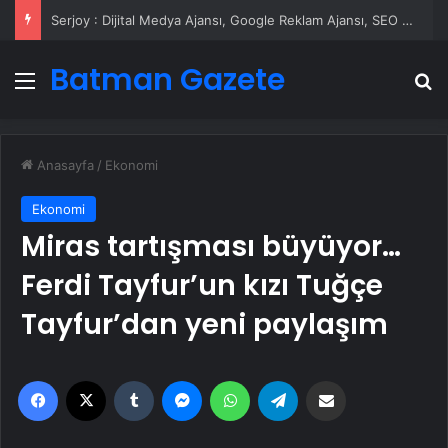
Serjoy : Dijital Medya Ajansı, Google Reklam Ajansı, SEO Ajansı ve Web Tasarım Ajansı
Batman Gazete
Menü
A
Anasayfa
/
Ekonomi
Ekonomi
Miras tartışması büyüyor…
Ferdi Tayfur’un kızı Tuğçe
Tayfur’dan yeni paylaşım
Facebook
X
Tumblr
Messenger
WhatsApp
Telegram
Email'den paylaş