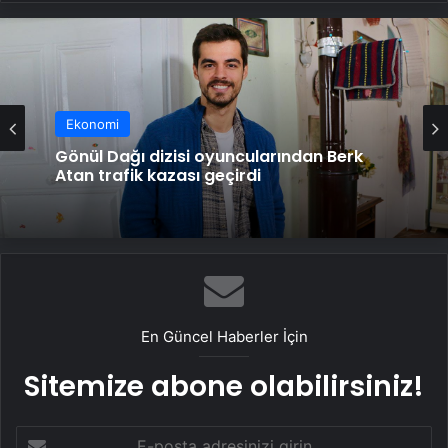
Ekonomi
Gönül Dağı dizisi oyuncularından Berk
Atan trafik kazası geçirdi
En Güncel Haberler İçin
Sitemize abone olabilirsiniz!
E-