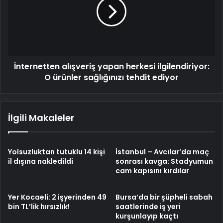
herkesi
ilgilendiriyor:
O
ürünler
sağlığınızı
tehdit
İnternetten alışveriş yapan herkesi ilgilendiriyor:
ediyor
O ürünler sağlığınızı tehdit ediyor
İlgili Makaleler
Yolsuzluktan tutuklu 14 kişi
İstanbul – Avcılar’da maç
il dışına nakledildi
sonrası kavga: Stadyumun
cam kapısını kırdılar
Yer Kocaeli: 2 işyerinden 49
Bursa’da bir şüpheli sabah
bin TL’lik hırsızlık!
saatlerinde iş yeri
kurşunlayıp kaçtı