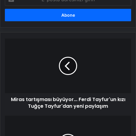
posta
adresinizi
girin
Miras
tartışması
büyüyor...
Ferdi
Tayfur'un
kızı
Tuğçe
Tayfur'dan
yeni
Miras tartışması büyüyor... Ferdi Tayfur'un kızı
paylaşım
Tuğçe Tayfur'dan yeni paylaşım
İnternetten
alışveriş
yapan