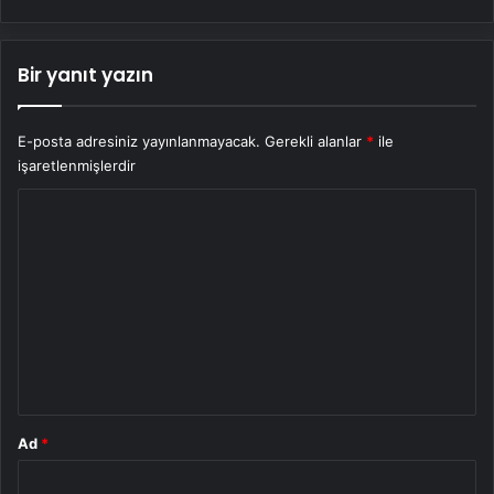
Bir yanıt yazın
E-posta adresiniz yayınlanmayacak.
Gerekli alanlar
*
ile
işaretlenmişlerdir
Y
o
r
u
m
*
Ad
*