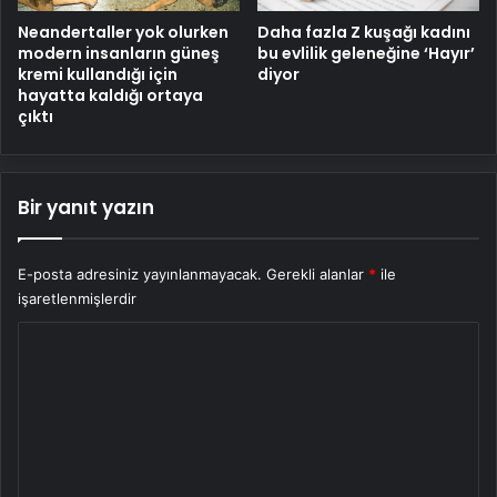
Neandertaller yok olurken
Daha fazla Z kuşağı kadını
modern insanların güneş
bu evlilik geleneğine ‘Hayır’
kremi kullandığı için
diyor
hayatta kaldığı ortaya
çıktı
Bir yanıt yazın
E-posta adresiniz yayınlanmayacak.
Gerekli alanlar
*
ile
işaretlenmişlerdir
Y
o
r
u
m