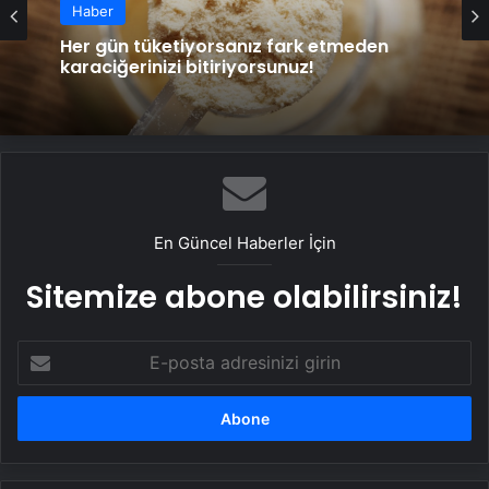
Haber
Her gün tüketiyorsanız fark etmeden
karaciğerinizi bitiriyorsunuz!
En Güncel Haberler İçin
Sitemize abone olabilirsiniz!
E-
posta
adresinizi
girin