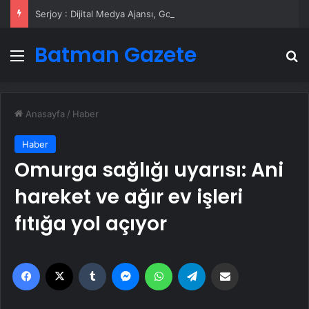
Serjoy : Dijital Medya Ajansı, Google Reklam Ajansı, SEO Ajansı ve Web Tasarım Ajansı
Batman Gazete
Menü
A
Anasayfa
/
Haber
Haber
Omurga sağlığı uyarısı: Ani
hareket ve ağır ev işleri
fıtığa yol açıyor
Facebook
X
Tumblr
Messenger
WhatsApp
Telegram
Email'den paylaş