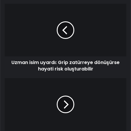
Uzman
isim
uyardı:
Grip
zatürreye
dönüşürse
hayati
risk
oluşturabilir
Uzman isim uyardı: Grip zatürreye dönüşürse
hayati risk oluşturabilir
'Beyin
çürümesi'nin
panzehiri;
Mindfulness