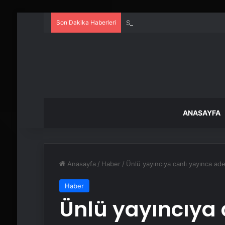
Son Dakika Haberleri
Serjoy : Dijital Medya Ajansı, 
ANASAYFA
Anasayfa
/
Haber
/
Ünlü yayıncıya canlı yayınca ad
Haber
Ünlü yayıncıya 