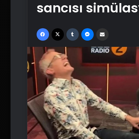
sancısı simüla
Facebook
X
Tumblr
Messenger
Email'den paylaş