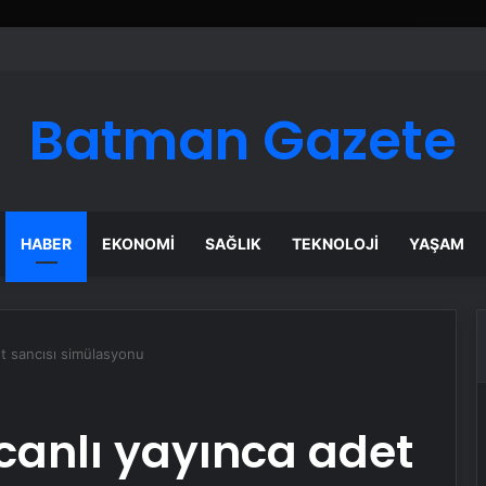
Google Reklam Ajansı, SEO Ajansı ve Web Tasarım Ajansı
Batman Gazete
HABER
EKONOMI
SAĞLIK
TEKNOLOJI
YAŞAM
et sancısı simülasyonu
canlı yayınca adet